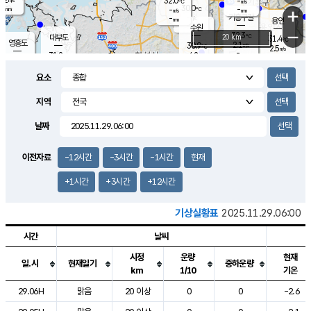
32.0
-
m/s
℃
-
30.0
-
mm
-
℃
mm
+
m/s
기흥구갈
-
-
m/s
mm
용인
-
수원
mm
−
32.3
℃
대부도
20 km
31.4
℃
영흥도
2.1
30.9
m/s
℃
2.5
m/s
-
mm
4.2
31.2
m/s
-
℃
mm
29.9
℃
-
오산
3.9
mm
m/s
2.8
m/s
-
mm
요소
-
mm
향남
30.5
℃
1.9
m/s
-
-
지역
℃
운평
mm
송탄
-
℃
m/s
-
s
mm
29.9
보
℃
날짜
31.7
℃
2.9
m/s
산
2.5
m/s
-
29.
mm
-
mm
0.9
℃
이전자료
-12시간
-3시간
-1시간
현재
-
m
/s
+1시간
+3시간
+12시간
기상실황표
2025.11.29.06:00
시간
날씨
시정
운량
현재
일.시
현재일기
중하운량
km
1/10
기온
도시별 기상실황표로 지점, 날씨, 기온, 강수, 바람, 기압등을 안내한 표입
29.06H
맑음
20 이상
0
0
-2.6