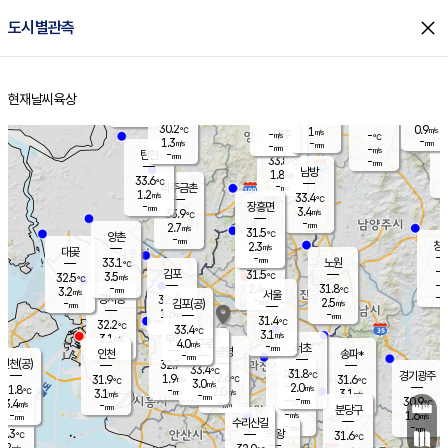
close
도시별관측
장남
판문점
30.8
℃
2.7
m/s
화현
31.8
동두천
℃
남면
-
현재날씨
육상
mm
파주
2.2
홈
m/s
포천
32.8
-
31
℃
mm
℃
32.8
℃
30.2
0.9
1
m/s
℃
m/s
-
양주
-
m/s
가
℃
-
1.3
-
mm
m/s
mm
-
mm
-
m/s
-
탄현
mm
33.8
-
3
℃
mm
남방
1.8
m/s
1
33.6
℃
-
파주금촌
mm
1.2
m/s
33.4
℃
-
장흥면
mm
3.4
m/s
33.9
℃
-
mm
2.7
m/s
31.5
℃
양촌
-
mm
창
2.3
m/s
은평
대곶
-
mm
33.1
노원
℃
-
김포
31.5
3.5
℃
32.5
m/s
℃
-
m/
-
2.4
31.8
m/s
mm
3.2
℃
m/s
서울
-
경서동
32.6
m
-
2.5
℃
mm
-
김포(공)
m/s
mm
1.6
-
m/s
mm
31.4
℃
32.2
-
℃
mm
33.4
℃
3.1
m/s
3.1
부천
m/s
4.0
구로
m/s
-
서초
mm
-
광명
mm
인천
송파*
-
mm
인천(공)
32.7
℃
33.4
℃
31.8
과천
경기광주
℃
32.6
1.9
31.9
31.6
m/s
℃
℃
℃
3.0
m/s
2.0
m/s
31.8
-
2.0
℃
mm
3.1
m/s
3.1
m/s
-
m/s
mm
-
-
30.9
mm
3.4
-
℃
℃
m/s
-
-
mm
무의도
mm
mm
분당구
-
-
1.6
m/s
m/s
mm
수리산길
-
-
mm
mm
0.3
의왕
31.6
℃
℃
2.2
m/s