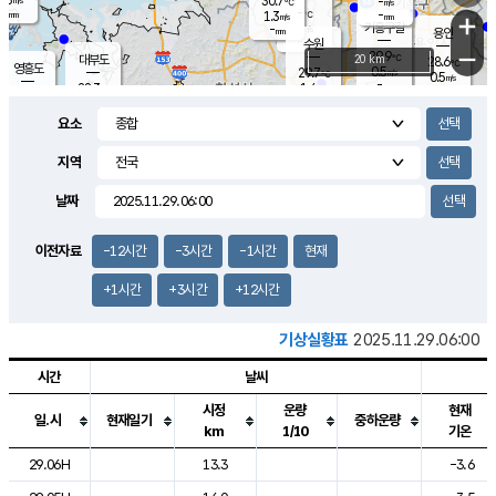
30.7
-
m/s
℃
-
-
-
mm
1.3
℃
mm
+
m/s
기흥구갈
-
-
m/s
mm
용인
-
수원
mm
−
29.9
℃
대부도
20 km
28.6
℃
영흥도
0.5
29.7
m/s
℃
0.5
m/s
-
mm
1.4
28.3
m/s
-
℃
mm
30.2
℃
-
오산
1.8
mm
m/s
1.6
m/s
-
mm
요소
-
mm
향남
26.8
℃
0.0
m/s
31.0
-
지역
℃
운평
mm
송탄
0.0
℃
m/s
-
s
mm
27.6
보
℃
날짜
31.2
℃
0.3
m/s
산
1.2
m/s
-
24.
mm
-
mm
0.0
℃
이전자료
-12시간
-3시간
-1시간
현재
-
m
/s
+1시간
+3시간
+12시간
기상실황표
2025.11.29.06:00
시간
날씨
시정
운량
현재
일.시
현재일기
중하운량
km
1/10
기온
도시별 기상실황표로 지점, 날씨, 기온, 강수, 바람, 기압등을 안내한 표입
29.06H
13.3
-3.6