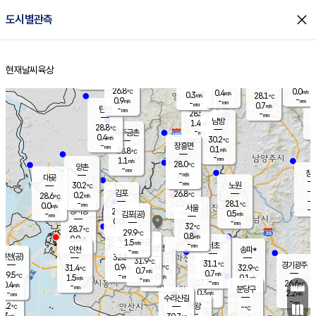
close
도시별관측
장남
판문점
27.0
℃
1.3
m/s
화현
25.5
동두천
℃
남면
-
현재날씨
육상
mm
파주
0.4
홈
m/s
포천
26.1
-
27.7
℃
mm
℃
27.4
℃
26.8
0.0
0.4
m/s
℃
m/s
0.3
양주
28.1
m/s
가
℃
-
0.9
-
mm
m/s
mm
-
mm
0.7
m/s
-
탄현
mm
28.5
-
2
℃
mm
남방
1.4
m/s
0
28.8
℃
-
파주금촌
mm
0.4
m/s
30.2
℃
-
장흥면
mm
0.1
m/s
28.8
℃
-
mm
1.1
m/s
28.0
℃
양촌
-
mm
창
-
m/s
은평
대곶
-
mm
30.2
노원
℃
-
김포
26.8
0.2
℃
28.6
m/s
℃
-
m/
-
0.2
28.1
m/s
mm
0.0
℃
m/s
서울
-
경서동
29.9
m
-
0.5
℃
mm
-
김포(공)
m/s
mm
0.0
-
m/s
mm
32
℃
28.7
-
℃
mm
29.9
℃
0.8
m/s
0.0
부천
m/s
1.5
구로
m/s
-
서초
mm
-
광명
mm
인천
송파*
-
mm
인천(공)
32.3
℃
31.9
℃
31.1
과천
경기광주
℃
33.0
0.9
31.4
32.9
m/s
℃
℃
℃
0.7
m/s
0.7
m/s
29.5
-
1.0
℃
mm
1.5
m/s
0.1
m/s
-
m/s
mm
-
27.7
26.6
mm
0.4
-
℃
℃
m/s
-
-
mm
무의도
mm
mm
분당구
0.3
-
2.2
m/s
m/s
mm
수리산길
-
-
mm
mm
9.2
의왕
-
℃
℃
0.3
m/s