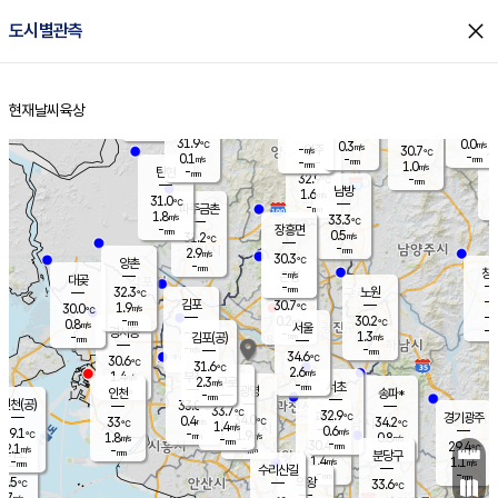
close
도시별관측
장남
판문점
30.7
℃
0.2
m/s
화현
29.4
동두천
℃
남면
-
현재날씨
육상
mm
파주
0.3
홈
m/s
포천
28.1
-
32.9
℃
mm
℃
30.9
℃
31.9
0.0
0.3
m/s
℃
m/s
-
양주
30.7
m/s
가
℃
-
0.1
-
mm
m/s
mm
-
mm
1.0
m/s
-
탄현
mm
32.9
-
2
℃
mm
남방
1.6
m/s
0
31.0
℃
-
파주금촌
mm
1.8
m/s
33.3
℃
-
장흥면
mm
0.5
m/s
31.2
℃
-
mm
2.9
m/s
30.3
℃
양촌
-
mm
창
-
m/s
은평
대곶
-
mm
32.3
노원
℃
-
김포
30.7
1.9
℃
30.0
m/s
℃
-
m/
-
0.2
30.2
m/s
mm
0.8
℃
m/s
서울
-
경서동
-
m
-
1.3
℃
mm
-
김포(공)
m/s
mm
-
-
m/s
mm
34.6
℃
30.6
-
℃
mm
31.6
℃
2.6
m/s
1.4
부천
m/s
2.3
구로
m/s
-
서초
mm
-
광명
mm
인천
송파*
-
mm
인천(공)
33.0
℃
33.7
℃
32.9
과천
경기광주
℃
34.0
0.4
33
34.2
m/s
℃
℃
℃
1.4
m/s
0.6
m/s
29.1
-
1.9
℃
mm
1.8
m/s
0.8
m/s
-
m/s
mm
-
30.4
29.4
mm
2.1
-
℃
℃
m/s
-
-
mm
무의도
mm
mm
분당구
1.4
-
1.1
m/s
m/s
mm
수리산길
-
-
mm
mm
8.5
의왕
33.6
℃
℃
0.7
m/s