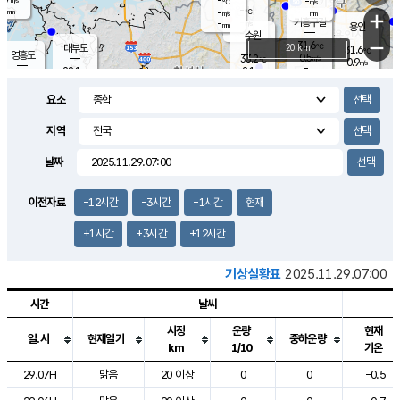
-
-
m/s
℃
-
-
-
mm
-
℃
mm
+
m/s
기흥구갈
-
-
m/s
mm
용인
-
수원
mm
−
31.6
℃
대부도
20 km
31.6
℃
영흥도
0.5
33.2
m/s
℃
0.9
m/s
-
mm
2.1
28.1
m/s
-
℃
mm
29.1
℃
-
오산
2.6
mm
m/s
2.8
m/s
-
mm
요소
-
mm
향남
29.6
℃
0.2
m/s
32.8
-
지역
℃
운평
mm
송탄
1.0
℃
m/s
-
s
mm
28.0
보
℃
날짜
33.5
℃
2.1
m/s
산
0.9
m/s
-
27.
mm
-
mm
0.2
℃
이전자료
-12시간
-3시간
-1시간
현재
-
m
/s
+1시간
+3시간
+12시간
기상실황표
2025.11.29.07:00
시간
날씨
시정
운량
현재
일.시
현재일기
중하운량
km
1/10
기온
도시별 기상실황표로 지점, 날씨, 기온, 강수, 바람, 기압등을 안내한 표입
29.07H
맑음
20 이상
0
0
-0.5