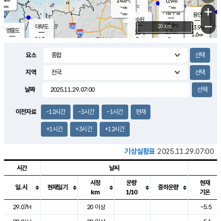
24.8
0.9
m/s
℃
-
-
-
mm
-
℃
mm
+
m/s
기흥구갈
-
-
m/s
mm
용인
-
수원
mm
−
23.6
℃
대부도
20 km
23.9
℃
영흥도
1.7
25
m/s
℃
1.6
m/s
-
mm
2
24.0
m/s
-
℃
mm
26.0
℃
-
오산
2.1
mm
m/s
6.9
m/s
-
mm
요소
-
mm
향남
24.4
℃
1.7
m/s
25.3
-
지역
℃
운평
mm
송탄
0.6
℃
m/s
-
s
mm
23.3
보
℃
날짜
24.4
℃
1.9
m/s
산
0.7
m/s
-
21.
mm
-
mm
-
m
℃
이전자료
-12시간
-3시간
-1시간
현재
-
m
/s
+1시간
+3시간
+12시간
기상실황표
2025.11.29.07:00
시간
날씨
시정
운량
현재
일.시
현재일기
중하운량
km
1/10
기온
도시별 기상실황표로 지점, 날씨, 기온, 강수, 바람, 기압등을 안내한 표입
29.07H
20 이상
-5.5