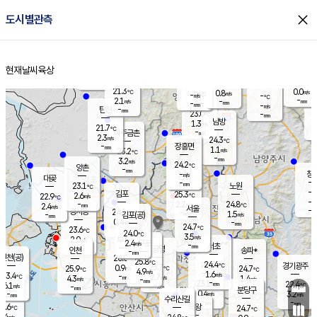
close
도시별관측
장남
판문점
22.1
℃
1.2
m/s
화현
22.1
동두천
℃
남면
-
현재날씨
육상
mm
파주
2.5
홈
m/s
포천
20.9
-
22.2
℃
mm
℃
22.9
℃
21.3
0.0
0.8
m/s
℃
m/s
-
양주
-
m/s
가
℃
-
2.1
-
mm
m/s
mm
-
mm
-
m/s
-
탄현
mm
23.0
-
2
℃
mm
남방
1.3
m/s
1
21.7
℃
-
파주금촌
mm
2.3
m/s
24.3
℃
-
장흥면
mm
1.1
m/s
23.2
℃
-
mm
3.2
m/s
24.2
℃
양촌
-
mm
창
-
m/s
은평
대곶
-
mm
23.1
노원
℃
-
김포
25.3
2.6
℃
22.9
m/s
℃
-
m/
-
2.2
24.8
m/s
mm
2.4
℃
m/s
서울
-
경서동
24.1
m
-
1.5
℃
mm
-
김포(공)
m/s
mm
0.4
-
m/s
mm
24.7
℃
23.6
-
℃
mm
24.0
℃
3.5
m/s
2.0
부천
m/s
2.4
구로
m/s
-
서초
mm
-
광명
mm
인천
송파*
-
mm
인천(공)
26.0
℃
25.8
℃
24.4
과천
경기광주
℃
25.7
0.9
25.9
24.7
m/s
℃
℃
℃
4.9
m/s
1.6
m/s
23.4
-
2.7
℃
mm
4.3
m/s
1.4
m/s
-
m/s
mm
-
23.1
22.4
mm
6.1
-
℃
℃
m/s
-
-
mm
무의도
mm
mm
분당구
0.4
-
3.2
m/s
m/s
mm
수리산길
-
-
mm
mm
4.6
의왕
24.7
℃
℃
3.4
m/s