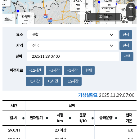
29.2
0.2
m/s
℃
-
-
-
mm
-
℃
mm
+
m/s
기흥구갈
-
-
m/s
mm
용인
-
수원
mm
−
28.6
℃
대부도
20 km
27.2
℃
영흥도
0.0
28.1
m/s
℃
0.8
m/s
-
mm
0.8
26.1
m/s
-
℃
mm
26.8
℃
-
오산
0.3
mm
m/s
1.4
m/s
-
mm
요소
-
mm
향남
25.7
℃
0.5
m/s
29.2
-
지역
℃
운평
mm
송탄
0.0
℃
m/s
-
s
mm
26.5
보
℃
날짜
29.2
℃
1.0
m/s
산
1.4
m/s
-
23.
mm
-
mm
0.0
℃
이전자료
-12시간
-3시간
-1시간
현재
-
m
/s
+1시간
+3시간
+12시간
기상실황표
2025.11.29.07:00
시간
날씨
시정
운량
현재
일.시
현재일기
중하운량
km
1/10
기온
도시별 기상실황표로 지점, 날씨, 기온, 강수, 바람, 기압등을 안내한 표입
29.07H
20 이상
-6.0