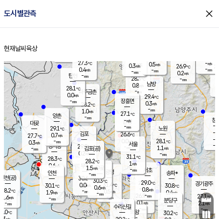
close
도시별관측
장남
판문점
27.4
℃
0.4
m/s
화현
26.3
동두천
℃
남면
-
현재날씨
육상
mm
파주
0.7
홈
m/s
포천
-
-
27.7
℃
mm
℃
27.4
℃
27.3
-
0.5
m/s
℃
m/s
0.3
양주
26.9
m/s
가
℃
-
0.4
-
mm
m/s
mm
-
mm
0.2
m/s
-
탄현
mm
28.3
-
2
℃
mm
남방
0.8
m/s
0
28.1
℃
-
파주금촌
mm
0.0
m/s
29.4
℃
-
장흥면
mm
0.3
m/s
28.2
℃
-
mm
1.0
m/s
27.1
℃
양촌
-
mm
창
-
m/s
은평
대곶
-
mm
29.1
노원
℃
-
김포
26.6
0.7
℃
27.7
m/s
℃
-
m/
-
0.0
28.1
m/s
mm
0.3
℃
m/s
서울
-
경서동
29.0
m
-
1.1
℃
mm
-
김포(공)
m/s
mm
0.2
-
m/s
mm
31.1
℃
28.3
-
℃
mm
28.2
℃
1
m/s
0.6
부천
m/s
1.5
구로
m/s
-
서초
mm
-
광명
mm
인천
송파*
-
mm
인천(공)
30.6
℃
30.3
℃
29.0
과천
경기광주
℃
31.4
0.0
30.1
30.8
m/s
℃
℃
℃
0.6
m/s
0.8
m/s
28.2
-
0.5
℃
mm
1.9
m/s
0.4
m/s
-
m/s
mm
-
26.9
27.1
mm
1.6
-
℃
℃
m/s
-
-
mm
무의도
mm
mm
분당구
0.1
-
2.1
m/s
m/s
mm
수리산길
-
-
mm
mm
8.0
의왕
30.2
℃
℃
0.3
m/s