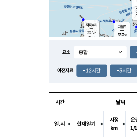
3
덕적북리
자월도
33.8
℃
35.3
℃
2.9
m/s
1.4
m/s
-
mm
-
mm
요소
풍도
32.2
덕적지도
1.2
m/
-
-12시간
-3시간
mm
이전자료
32.0
℃
대
2.5
m/s
-
mm
34.5
2.9
m
-
mm
시간
날씨
시정
운
일.시
현재일기
km
1/