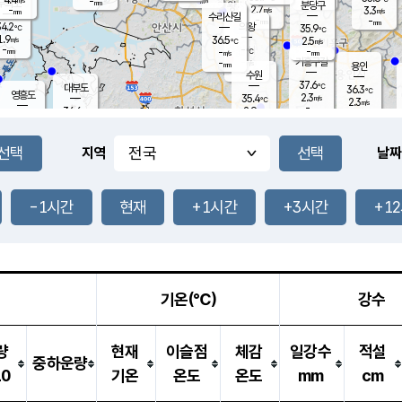
-
-
mm
무의도
mm
mm
분당구
2.7
-
3.3
m/s
m/s
mm
수리산길
-
-
mm
mm
4.2
의왕
35.9
℃
℃
1.9
36.5
m/s
2.5
m/s
℃
-
-
-
mm
-
℃
mm
m/s
기흥구갈
-
-
m/s
mm
용인
-
수원
mm
37.6
℃
대부도
36.3
℃
영흥도
2.3
35.4
m/s
℃
2.3
m/s
-
mm
2.9
36.6
m/s
-
℃
mm
33.9
℃
-
오산
2.8
mm
m/s
1.4
m/s
-
mm
-
mm
향남
35.6
℃
지역
날짜
3.2
m/s
36.1
-
℃
운평
mm
송탄
1.7
℃
m/s
-
s
mm
33.1
보
℃
35.9
-1시간
현재
+1시간
+3시간
+1
℃
3.4
m/s
산
2.9
m/s
-
35.
mm
-
mm
2.0
℃
-
m
/s
기온(℃)
강수
량
현재
이슬점
체감
일강수
적설
중하운량
10
기온
온도
온도
mm
cm