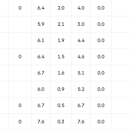
0
0
6.4
2.0
4.0
0.0
5.9
2.1
3.0
0.0
6.1
1.9
4.4
0.0
0
0
6.4
1.5
4.6
0.0
6.7
1.6
5.1
0.0
6.0
0.9
5.2
0.0
0
0
6.7
0.5
6.7
0.0
0
0
7.6
0.3
7.6
0.0