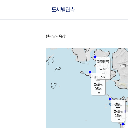
도시별관측
현재날씨
육상
홈
교동도(음)
32.6
℃
-
m/s
-
mm
볼음도
대연평
34.8
℃
0.5
m/s
35.0
℃
-
mm
1.3
m/s
-
mm
장봉도
34.8
℃
2.5
m/s
-
mm