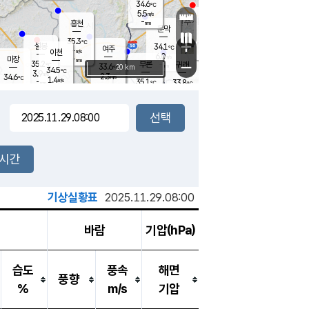
34.6
℃
강림
5.5
m/s
원주
-
흥천
mm
30.5
℃
문막
3.3
m/s
35.5
℃
35.3
-
℃
mm
+
3.3
설봉
m/s
34.1
℃
여주
-
m/s
이천
-
mm
6.0
m/s
-
마장
mm
신림
35.2
부론
-
귀래
−
℃
mm
33.6
20 km
℃
34.5
℃
3.9
m/s
2.3
34.6
m/s
℃
33.0
1.4
m/s
℃
-
35.1
33.8
mm
℃
-
℃
mm
2.4
m/s
-
2.4
mm
m/s
5.2
3.5
m/s
m/s
-
mm
-
백운
mm
-
-
mm
mm
백암
장호원
36.6
℃
0.6
m/s
35.2
℃
35.5
엄정
℃
-
mm
2.2
m/s
2.4
m/s
노은
-
mm
-
33.6
mm
℃
개
2시간
2.7
m/s
35.4
℃
-
mm
0
1.2
℃
m/s
-
m/s
mm
m
기상실황표
2025.11.29.08:00
바람
기압(hPa)
습도
풍속
해면
풍향
%
m/s
기압