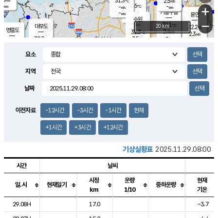
31.3
2.5
m/s
℃
-
30.6
-
mm
-
℃
mm
+
m/s
기흥구갈
1.1
-
m/s
mm
용인
-
수원
mm
−
32.1
℃
대부도
20 km
32.2
℃
영흥도
2.4
31.3
m/s
℃
2.3
m/s
-
mm
3.5
30.7
m/s
-
℃
mm
29.4
℃
-
오산
3.9
mm
m/s
3.3
m/s
-
mm
요소
-
mm
향남
30.8
℃
2.2
m/s
-
-
지역
℃
운평
mm
송탄
-
℃
m/s
-
s
mm
30.2
보
℃
날짜
31.1
℃
3.4
m/s
산
2.7
m/s
-
29.
mm
-
mm
1.2
℃
이전자료
-12시간
-3시간
-1시간
현재
-
m
/s
+1시간
+3시간
+12시간
기상실황표
2025.11.29.08:00
시간
날씨
시정
운량
현재
일.시
현재일기
중하운량
km
1/10
기온
도시별 기상실황표로 지점, 날씨, 기온, 강수, 바람, 기압등을 안내한 표입
29.08H
17.0
-3.7