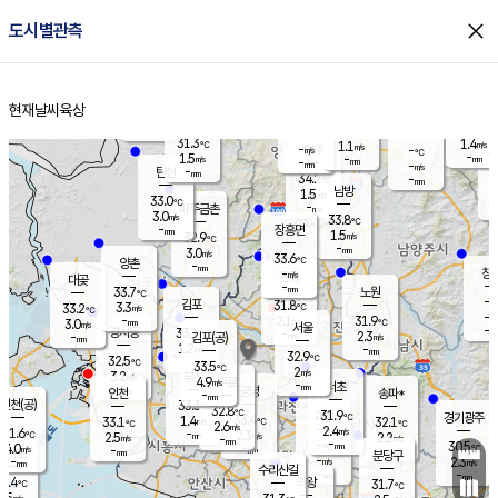
close
도시별관측
장남
판문점
31.2
℃
1.8
m/s
화현
32.4
동두천
℃
남면
-
현재날씨
육상
mm
파주
1.9
홈
m/s
포천
33.3
-
33
℃
mm
℃
32.0
℃
31.3
1.4
1.1
m/s
℃
m/s
-
양주
-
m/s
가
℃
-
1.5
-
mm
m/s
mm
-
mm
-
m/s
-
탄현
mm
34.2
-
3
℃
mm
남방
1.5
m/s
1
33.0
℃
-
파주금촌
mm
3.0
m/s
33.8
℃
-
장흥면
mm
1.5
m/s
32.9
℃
-
mm
3.0
m/s
33.6
℃
양촌
-
mm
창
-
m/s
은평
대곶
-
mm
33.7
노원
℃
-
김포
31.8
3.3
℃
33.2
m/s
℃
-
m/
-
2.1
31.9
m/s
mm
3.0
℃
m/s
서울
-
경서동
33.1
m
-
2.3
℃
mm
-
김포(공)
m/s
mm
1.2
-
m/s
mm
32.9
℃
32.5
-
℃
mm
33.5
℃
2
m/s
3.2
부천
m/s
4.9
구로
m/s
-
서초
mm
-
광명
mm
인천
송파*
-
mm
인천(공)
33.3
℃
32.8
℃
31.9
과천
경기광주
℃
33.4
1.4
33.1
32.1
m/s
℃
℃
℃
2.6
m/s
2.4
m/s
31.6
-
2.3
℃
mm
2.5
m/s
2.2
m/s
-
m/s
mm
-
-
30.5
mm
4.0
-
℃
℃
m/s
-
-
mm
무의도
mm
mm
분당구
-
-
2.3
m/s
m/s
mm
수리산길
-
-
mm
mm
0.4
의왕
31.7
℃
℃
2.5
m/s