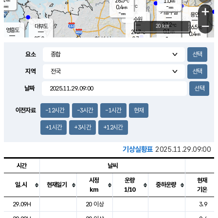
28.5
1.0
m/s
℃
-
-
-
mm
0.4
℃
mm
+
m/s
기흥구갈
-
-
m/s
mm
용인
-
수원
mm
−
27.2
℃
대부도
20 km
26.5
℃
영흥도
0.1
27.7
m/s
℃
0.4
m/s
-
mm
0.7
25.0
m/s
-
℃
mm
27.1
℃
-
오산
0.0
mm
m/s
0.1
m/s
-
mm
요소
-
mm
향남
25.2
℃
0.0
m/s
28.6
-
지역
℃
운평
mm
송탄
0.2
℃
m/s
-
s
mm
26.5
보
℃
날짜
28.0
℃
0.8
m/s
산
0.1
m/s
-
23.
mm
-
mm
0.1
℃
이전자료
-12시간
-3시간
-1시간
현재
-
m
/s
+1시간
+3시간
+12시간
기상실황표
2025.11.29.09:00
시간
날씨
시정
운량
현재
일.시
현재일기
중하운량
km
1/10
기온
도시별 기상실황표로 지점, 날씨, 기온, 강수, 바람, 기압등을 안내한 표입
29.09H
20 이상
3.9