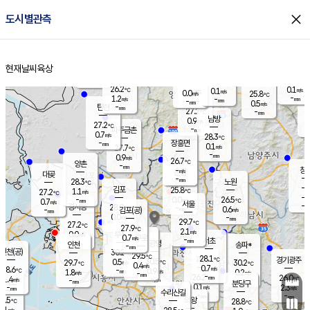
close
도시별관측
장남
판문점
26.0
℃
1.3
m/s
화현
25.5
동두천
℃
남면
-
현재날씨
육상
mm
파주
0.6
홈
m/s
포천
24.0
-
26.4
℃
mm
℃
26.6
℃
26.2
0.1
0.1
m/s
℃
m/s
0.0
양주
25.8
m/s
가
℃
-
1.2
-
mm
m/s
mm
-
mm
0.5
m/s
-
탄현
mm
27.2
-
2
℃
mm
남방
0.9
m/s
0
27.2
℃
-
파주금촌
mm
0.7
m/s
28.3
℃
-
장흥면
mm
0.1
m/s
27.7
℃
-
mm
0.9
m/s
26.7
℃
양촌
-
mm
창
-
m/s
은평
대곶
-
mm
28.3
노원
℃
-
김포
25.8
1.1
℃
27.2
m/s
℃
-
m/
-
0.0
26.5
m/s
mm
0.7
℃
m/s
서울
-
경서동
28.0
m
-
0.6
℃
mm
-
김포(공)
m/s
mm
0.0
-
m/s
mm
29.7
℃
27.2
-
℃
mm
27.9
℃
2.1
m/s
0.0
부천
m/s
0.7
구로
m/s
-
서초
mm
-
광명
mm
인천
송파*
-
mm
인천(공)
30.2
℃
29.5
℃
28.1
과천
경기광주
℃
30.5
0.5
29.7
30.2
m/s
℃
℃
℃
0.4
m/s
0.7
m/s
28.6
-
0.9
℃
mm
1.8
m/s
0.2
m/s
-
m/s
mm
-
26.2
26.0
mm
1.4
-
℃
℃
m/s
-
-
mm
무의도
mm
mm
분당구
0.1
-
2.3
m/s
m/s
mm
수리산길
-
-
mm
mm
6.5
의왕
28.8
℃
℃
0.1
m/s