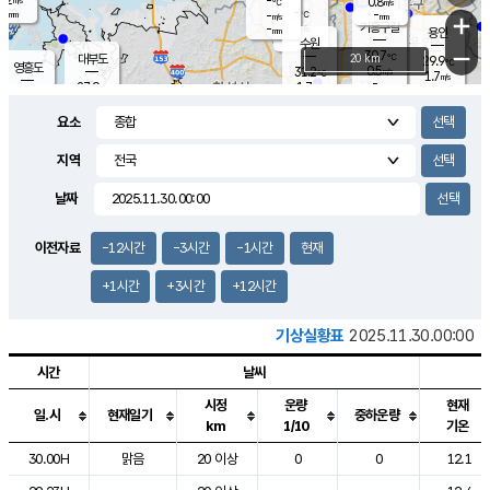
-
0.8
m/s
℃
-
-
-
mm
-
℃
mm
+
m/s
기흥구갈
-
-
m/s
mm
용인
-
수원
mm
−
30.7
℃
대부도
20 km
29.9
℃
영흥도
0.5
31.2
m/s
℃
1.7
m/s
-
mm
1.7
27.9
m/s
-
℃
mm
29.0
℃
-
오산
1.3
mm
m/s
0.2
m/s
-
mm
요소
-
mm
향남
30.4
℃
1.1
m/s
32.0
-
지역
℃
운평
mm
송탄
0.4
℃
m/s
-
s
mm
27.7
보
℃
날짜
32.7
℃
1.1
m/s
산
1.1
m/s
-
26.
mm
-
mm
0.2
℃
이전자료
-12시간
-3시간
-1시간
현재
-
m
/s
+1시간
+3시간
+12시간
기상실황표
2025.11.30.00:00
시간
날씨
시정
운량
현재
일.시
현재일기
중하운량
km
1/10
기온
도시별 기상실황표로 지점, 날씨, 기온, 강수, 바람, 기압등을 안내한 표입
30.00H
맑음
20 이상
0
0
12.1