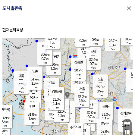
close
도시별관측
장남
판문점
29.7
℃
0.3
m/s
화현
28.5
동두천
℃
남면
-
현재날씨
육상
mm
파주
0.0
홈
m/s
포천
27.2
-
31.7
℃
mm
℃
30.0
℃
30.7
0.0
0.9
m/s
℃
m/s
0.0
양주
28.7
m/s
가
℃
-
1
-
mm
m/s
mm
-
mm
1.0
m/s
-
탄현
mm
31.9
-
2
℃
mm
남방
2.0
m/s
0
30.6
℃
-
파주금촌
mm
0.7
m/s
32.4
℃
-
장흥면
mm
0.7
m/s
30.5
℃
-
mm
1.0
m/s
28.9
℃
양촌
-
mm
창
-
m/s
은평
대곶
-
mm
31.4
노원
℃
-
김포
29.4
1.3
℃
-
m/s
℃
-
m/
-
0.3
29.0
m/s
mm
-
℃
m/s
서울
-
경서동
31.3
m
-
0.9
℃
mm
-
김포(공)
m/s
mm
0.2
-
m/s
mm
33.2
℃
29.5
-
℃
mm
31.0
℃
2.8
m/s
0.4
부천
m/s
1.1
구로
m/s
-
서초
mm
-
광명
mm
인천
송파*
-
mm
인천(공)
32.5
℃
32.0
℃
32.0
과천
경기광주
℃
33.5
0.8
31.8
33.0
m/s
℃
℃
℃
1.1
m/s
0.7
m/s
28.4
-
1.7
℃
mm
1.4
m/s
1.1
m/s
-
m/s
mm
-
29.8
28.3
mm
2.4
-
℃
℃
m/s
-
-
mm
무의도
mm
mm
분당구
1.3
-
1.1
m/s
m/s
mm
수리산길
-
-
mm
mm
7.6
의왕
32.8
℃
℃
0.2
m/s