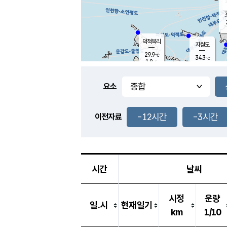
3
덕적북리
자월도
29.9
℃
34.3
℃
1.8
m/s
1.0
m/s
-
mm
-
mm
요소
풍도
31.5
덕적지도
1.0
m/
-
-12시간
-3시간
mm
이전자료
29.2
℃
대
4.0
m/s
-
mm
33.0
2.6
m
-
mm
시간
날씨
시정
운량
일.시
현재일기
km
1/10