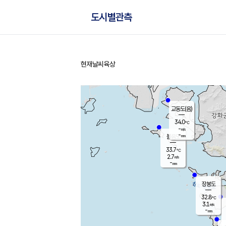
도시별관측
현재날씨
육상
홈
교동도(음)
34.0
℃
-
m/s
-
mm
볼음도
대연평
33.7
℃
2.7
m/s
34.4
℃
-
mm
3.1
m/s
-
mm
장봉도
32.8
℃
3.1
m/s
-
mm