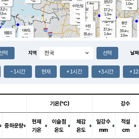
-
-
mm
무의도
mm
mm
분당구
1.4
-
1.0
m/s
m/s
mm
수리산길
-
-
mm
mm
3.2
의왕
37.2
℃
℃
2.5
-
m/s
1.0
m/s
℃
-
-
-
mm
-
℃
mm
m/s
기흥구갈
-
-
m/s
mm
용인
-
수원
mm
37.6
℃
대부도
39.4
℃
영흥도
1.6
35.6
m/s
℃
2.0
m/s
-
mm
1.6
34.8
m/s
-
℃
mm
34.2
℃
-
오산
2.3
mm
m/s
3.2
m/s
-
mm
-
mm
향남
36.2
℃
지역
날짜
1.6
m/s
-
-
℃
운평
mm
송탄
-
℃
m/s
-
s
mm
34.6
보
℃
36.8
-1시간
현재
+1시간
+3시간
+1
℃
3.0
m/s
산
2.1
m/s
-
34.
mm
-
mm
2.0
℃
-
m
/s
기온(℃)
강수
현재
이슬점
체감
일강수
적설
중하운량
기온
온도
온도
mm
cm