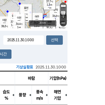
37.7
℃
강림
1.3
m/s
원주
-
흥천
mm
35.3
℃
문막
1.7
m/s
36.3
℃
-
-
℃
mm
+
1.7
설봉
m/s
36.6
℃
여주
-
m/s
이천
-
mm
2.1
m/s
-
마장
mm
신림
37.5
부론
-
귀래
−
℃
mm
36.2
20 km
℃
36.4
℃
1.2
m/s
1.3
38.3
m/s
℃
35.4
1
m/s
℃
-
35.6
34.4
mm
℃
-
℃
mm
0.7
m/s
-
1.3
mm
m/s
0.5
2.1
m/s
m/s
-
mm
-
백운
mm
-
-
mm
mm
백암
장호원
36.6
℃
1.5
m/s
35.8
℃
36.1
엄정
℃
-
mm
1.3
m/s
1.2
m/s
노은
-
mm
-
36.4
mm
℃
개
2시간
2.1
m/s
36.1
℃
-
mm
7
1.4
℃
m/s
-
m/s
mm
m
기상실황표
2025.11.30.10:00
바람
기압(hPa)
습도
풍속
해면
풍향
%
m/s
기압