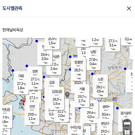
close
도시별관측
장남
판문점
26.0
℃
1.0
m/s
화현
26.7
동두천
℃
남면
-
현재날씨
육상
mm
파주
2.9
홈
m/s
포천
24.1
-
27.1
℃
mm
℃
27.2
℃
25.9
0.1
1.2
m/s
℃
m/s
-
양주
27.1
m/s
가
℃
-
1.5
-
mm
m/s
mm
-
mm
3.1
m/s
-
탄현
mm
26.6
-
2
℃
mm
남방
1.6
m/s
0
26.4
℃
-
파주금촌
mm
2.0
m/s
27.8
℃
-
장흥면
mm
0.4
m/s
27.3
℃
-
mm
2.4
m/s
28.3
℃
양촌
-
mm
창
-
m/s
은평
대곶
-
mm
27.1
노원
℃
-
김포
30.0
1.1
℃
27.2
m/s
℃
-
m/
-
2.0
28.1
m/s
mm
1.8
℃
m/s
서울
-
경서동
-
m
-
0.5
℃
mm
-
김포(공)
m/s
mm
-
-
m/s
mm
29.7
℃
27.1
-
℃
mm
28.3
℃
2.7
m/s
1.5
부천
m/s
1.5
구로
m/s
-
서초
mm
-
광명
mm
인천
송파*
-
mm
인천(공)
29.6
℃
31.1
℃
29.4
과천
경기광주
℃
31.3
0.2
29.5
30.4
m/s
℃
℃
℃
2.0
m/s
0.3
m/s
27.9
-
1.9
℃
mm
1.1
m/s
1.0
m/s
-
m/s
mm
-
26.5
26.9
mm
5.8
-
℃
℃
m/s
-
-
mm
무의도
mm
mm
분당구
0.2
-
1.2
m/s
m/s
mm
수리산길
-
-
mm
mm
7.7
의왕
29.2
℃
℃
1.2
m/s