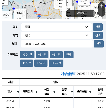
29.8
1.2
m/s
℃
-
-
-
mm
-
℃
mm
+
m/s
기흥구갈
-
-
m/s
mm
용인
-
수원
mm
−
28.7
℃
대부도
20 km
27.2
℃
영흥도
0.9
30
m/s
℃
0.4
m/s
-
mm
1.9
27.1
m/s
-
℃
mm
28.8
℃
-
오산
0.5
mm
m/s
3.1
m/s
-
mm
요소
-
mm
향남
28.5
℃
1.0
m/s
-
-
지역
℃
운평
mm
송탄
-
℃
m/s
-
s
mm
27.9
보
℃
날짜
29.6
℃
1.2
m/s
산
0.4
m/s
-
25.
mm
-
mm
0.1
℃
이전자료
-12시간
-3시간
-1시간
현재
-
m
/s
+1시간
+3시간
+12시간
기상실황표
2025.11.30.12:00
시간
날씨
시정
운량
현재
일.시
현재일기
중하운량
km
1/10
기온
도시별 기상실황표로 지점, 날씨, 기온, 강수, 바람, 기압등을 안내한 표입
30.12H
12.0
13.9