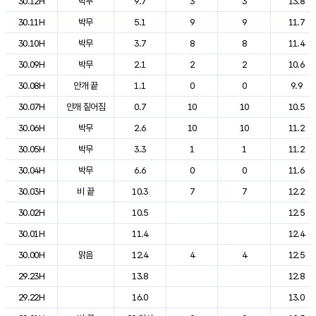
30.12H
박무
9.7
3
3
13.8
30.11H
박무
5.1
9
9
11.7
30.10H
박무
3.7
8
8
11.4
30.09H
박무
2.1
2
2
10.6
30.08H
안개 끝
1.1
0
0
9.9
30.07H
안개 짙어짐
0.7
10
10
10.5
30.06H
박무
2.6
10
10
11.2
30.05H
박무
3.3
1
1
11.2
30.04H
박무
6.6
0
0
11.6
30.03H
비 끝
10.3
7
7
12.2
30.02H
10.5
12.5
30.01H
11.4
12.4
30.00H
맑음
12.4
4
4
12.5
29.23H
13.8
12.8
29.22H
16.0
13.0