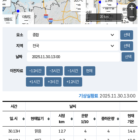
35.7
1.9
m/s
℃
-
-
-
mm
-
℃
mm
+
m/s
기흥구갈
-
-
m/s
mm
용인
-
수원
mm
−
36.0
℃
대부도
20 km
37.2
℃
영흥도
1.9
35
m/s
℃
3.2
m/s
-
mm
2.9
35.0
m/s
-
℃
mm
34.7
℃
-
오산
2.5
mm
m/s
2.4
m/s
-
mm
요소
-
mm
향남
35.9
℃
2.5
m/s
36.8
-
지역
℃
운평
mm
송탄
2.0
℃
m/s
-
s
mm
36.0
보
℃
날짜
37.4
℃
2.0
m/s
산
2.3
m/s
-
35.
mm
-
mm
2.1
℃
이전자료
-12시간
-3시간
-1시간
현재
-
m
/s
+1시간
+3시간
+12시간
기상실황표
2025.11.30.13:00
시간
날씨
시정
운량
현재
일.시
현재일기
중하운량
km
1/10
기온
도시별 기상실황표로 지점, 날씨, 기온, 강수, 바람, 기압등을 안내한 표입
30.13H
맑음
12.7
4
4
14.6