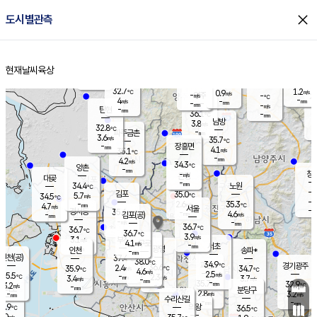
close
도시별관측
장남
판문점
31.9
℃
5.7
m/s
화현
32.2
동두천
℃
남면
-
현재날씨
육상
mm
파주
5.6
홈
m/s
포천
34.9
-
34.8
℃
mm
℃
32.8
℃
32.7
1.2
0.9
m/s
℃
m/s
-
양주
-
m/s
가
℃
-
4
-
mm
m/s
mm
-
mm
-
m/s
-
탄현
mm
36.1
-
3
℃
mm
남방
3.8
m/s
5
32.8
℃
-
파주금촌
mm
3.6
m/s
35.7
℃
-
장흥면
mm
4.1
m/s
35.1
℃
-
mm
4.2
m/s
34.3
℃
양촌
-
mm
창
-
m/s
은평
대곶
-
mm
34.4
노원
℃
-
김포
35.0
5.7
℃
34.5
m/s
℃
-
m/
-
2.6
35.3
m/s
mm
4.7
℃
m/s
서울
-
경서동
35.6
m
-
4.6
℃
mm
-
김포(공)
m/s
mm
-
-
m/s
mm
36.7
℃
36.7
-
℃
mm
36.7
℃
3.9
m/s
3.1
부천
m/s
4.1
구로
m/s
-
서초
mm
-
광명
mm
인천
송파*
-
mm
인천(공)
37.4
℃
38.0
℃
34.9
과천
경기광주
℃
36.6
2.4
35.9
34.7
m/s
℃
℃
℃
4.6
m/s
2.5
m/s
35.5
-
2.3
℃
mm
3.4
m/s
3.7
m/s
-
m/s
mm
-
35.7
32.9
mm
3.2
-
℃
℃
m/s
-
-
mm
무의도
mm
mm
분당구
2.8
-
3.2
m/s
m/s
mm
수리산길
-
-
mm
mm
5.9
의왕
36.5
℃
℃
1.0
m/s