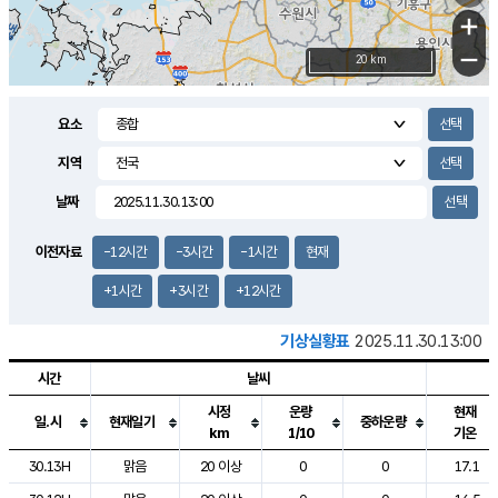
+
−
20 km
요소
지역
날짜
이전자료
-12시간
-3시간
-1시간
현재
+1시간
+3시간
+12시간
기상실황표
2025.11.30.13:00
시간
날씨
시정
운량
현재
일.시
현재일기
중하운량
km
1/10
기온
도시별 기상실황표로 지점, 날씨, 기온, 강수, 바람, 기압등을 안내한 표입
30.13H
맑음
20 이상
0
0
17.1