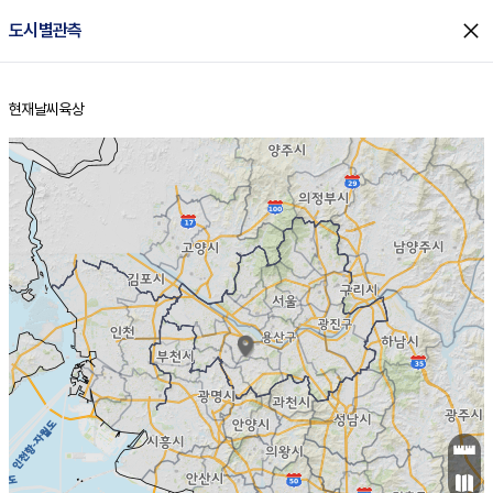
close
도시별관측
현재날씨
육상
홈