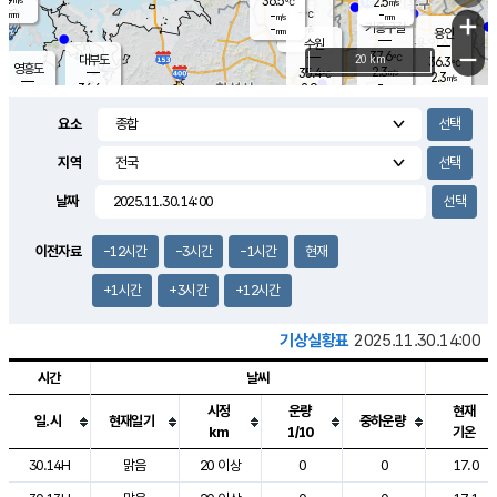
36.5
2.5
m/s
℃
-
-
-
mm
-
℃
mm
+
m/s
기흥구갈
-
-
m/s
mm
용인
-
수원
mm
−
37.6
℃
대부도
20 km
36.3
℃
영흥도
2.3
35.4
m/s
℃
2.3
m/s
-
mm
2.9
36.6
m/s
-
℃
mm
33.9
℃
-
오산
2.8
mm
m/s
1.4
m/s
-
mm
요소
-
mm
향남
35.6
℃
3.2
m/s
36.1
-
지역
℃
운평
mm
송탄
1.7
℃
m/s
-
s
mm
33.1
보
℃
날짜
35.9
℃
3.4
m/s
산
2.9
m/s
-
35.
mm
-
mm
2.0
℃
이전자료
-12시간
-3시간
-1시간
현재
-
m
/s
+1시간
+3시간
+12시간
기상실황표
2025.11.30.14:00
시간
날씨
시정
운량
현재
일.시
현재일기
중하운량
km
1/10
기온
도시별 기상실황표로 지점, 날씨, 기온, 강수, 바람, 기압등을 안내한 표입
30.14H
맑음
20 이상
0
0
17.0