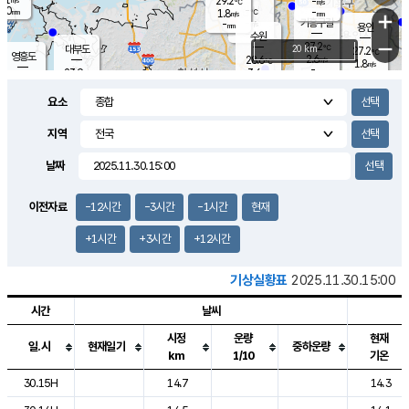
29.2
-
m/s
℃
2.0
-
-
mm
1.8
℃
mm
+
m/s
기흥구갈
-
-
m/s
mm
용인
-
수원
mm
−
27.2
℃
대부도
20 km
27.2
℃
영흥도
2.6
28.6
m/s
℃
1.8
m/s
-
mm
3.6
23.9
m/s
-
℃
mm
27.6
℃
-
오산
0.5
mm
m/s
4.3
m/s
14.5
mm
요소
11.5
mm
향남
27.3
℃
2.1
m/s
27.8
-
지역
℃
운평
mm
송탄
-
℃
m/s
-
s
mm
25.1
보
℃
날짜
27.0
m
℃
1.3
m/s
산
0.6
m/s
27.0
23.
mm
-
mm
0.3
℃
이전자료
-12시간
-3시간
-1시간
현재
1.0
/s
+1시간
+3시간
+12시간
기상실황표
2025.11.30.15:00
시간
날씨
시정
운량
현재
일.시
현재일기
중하운량
km
1/10
기온
도시별 기상실황표로 지점, 날씨, 기온, 강수, 바람, 기압등을 안내한 표입
30.15H
14.7
14.3