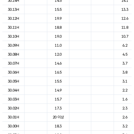
30.14H
14.5
14.1
30.13H
15.5
13.3
30.12H
19.9
12.6
30.11H
18.8
11.8
30.10H
19.0
10.7
30.09H
11.0
6.2
30.08H
12.0
4.5
30.07H
14.6
3.7
30.06H
16.5
3.8
30.05H
15.5
3.1
30.04H
14.9
2.2
30.03H
15.7
1.6
30.02H
17.3
2.3
30.01H
20 이상
2.6
30.00H
18.3
3.2