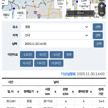
26.1
1.0
m/s
℃
-
-
-
mm
1.0
℃
mm
+
m/s
기흥구갈
-
-
m/s
mm
용인
-
수원
mm
−
25.1
℃
대부도
20 km
25.1
℃
영흥도
3.2
26.3
m/s
℃
1.9
m/s
-
mm
3.1
25.4
m/s
-
℃
mm
27.1
℃
-
오산
3.5
mm
m/s
7.1
m/s
-
mm
요소
-
mm
향남
25.3
℃
2.1
m/s
26.5
-
지역
℃
운평
mm
송탄
1.5
℃
m/s
-
s
mm
25.0
보
℃
날짜
25.3
℃
2.9
m/s
산
0.5
m/s
-
-
mm
-
mm
-
m
℃
이전자료
-12시간
-3시간
-1시간
현재
-
m
/s
+1시간
+3시간
+12시간
기상실황표
2025.11.30.16:00
시간
날씨
시정
운량
현재
일.시
현재일기
중하운량
km
1/10
기온
도시별 기상실황표로 지점, 날씨, 기온, 강수, 바람, 기압등을 안내한 표입
30.16H
맑음
20 이상
4
4
14.6