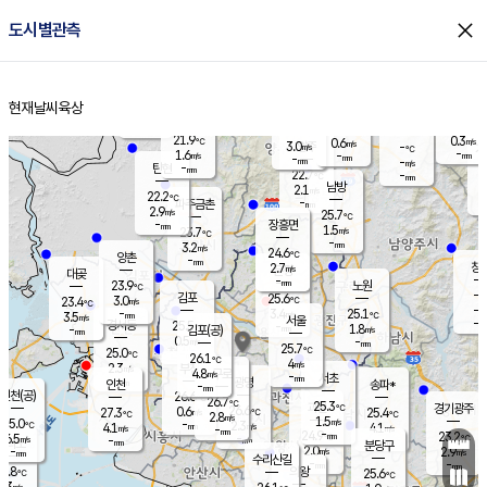
close
도시별관측
장남
판문점
22.5
℃
1.7
m/s
화현
22.3
동두천
℃
남면
-
현재날씨
육상
mm
파주
3.5
홈
m/s
포천
21.7
-
22.2
℃
mm
℃
22.4
℃
21.9
0.3
0.6
m/s
℃
m/s
3.0
양주
-
m/s
가
℃
-
1.6
-
mm
m/s
mm
-
mm
-
m/s
-
탄현
mm
22.7
-
2
℃
mm
남방
2.1
m/s
1
22.2
℃
-
파주금촌
mm
2.9
m/s
25.7
℃
-
장흥면
mm
1.5
m/s
23.7
℃
-
mm
3.2
m/s
24.6
℃
양촌
-
mm
창
2.7
m/s
은평
대곶
-
mm
23.9
노원
℃
-
김포
25.6
3.0
℃
23.4
m/s
℃
-
m/
-
3.4
25.1
m/s
mm
3.5
℃
m/s
서울
-
경서동
25.5
m
-
1.8
℃
mm
-
김포(공)
m/s
mm
0.5
-
m/s
mm
25.7
℃
25.0
-
℃
mm
26.1
℃
4
m/s
2.3
부천
m/s
4.8
구로
m/s
-
서초
mm
-
광명
mm
인천
송파*
-
mm
인천(공)
26.6
℃
26.7
℃
25.3
과천
경기광주
℃
26.6
0.6
27.3
25.4
m/s
℃
℃
℃
2.8
m/s
1.5
m/s
25.0
-
2.3
℃
mm
4.1
m/s
4.1
m/s
-
m/s
mm
-
24.9
23.2
mm
6.5
-
℃
℃
m/s
-
-
mm
무의도
mm
mm
분당구
2.0
-
2.9
m/s
m/s
mm
수리산길
-
-
mm
mm
6.8
의왕
25.6
℃
℃
3.3
m/s