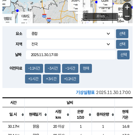
30.8
0.0
m/s
℃
-
-
-
mm
-
℃
mm
+
m/s
기흥구갈
-
-
m/s
mm
용인
-
수원
mm
−
30.0
℃
대부도
20 km
28.4
℃
영흥도
0.6
29.7
m/s
℃
0.8
m/s
-
mm
1.4
28.4
m/s
-
℃
mm
28.6
℃
-
오산
1.5
mm
m/s
0.8
m/s
-
mm
요소
-
mm
향남
27.3
℃
0.1
m/s
31.5
-
지역
℃
운평
mm
송탄
0.0
℃
m/s
-
s
mm
27.7
보
℃
날짜
31.3
℃
0.0
m/s
산
0.0
m/s
-
-
mm
-
mm
-
m
℃
이전자료
-12시간
-3시간
-1시간
현재
-
m
/s
+1시간
+3시간
+12시간
기상실황표
2025.11.30.17:00
시간
날씨
시정
운량
현재
일.시
현재일기
중하운량
km
1/10
기온
도시별 기상실황표로 지점, 날씨, 기온, 강수, 바람, 기압등을 안내한 표입
30.17H
맑음
20 이상
1
1
16.8