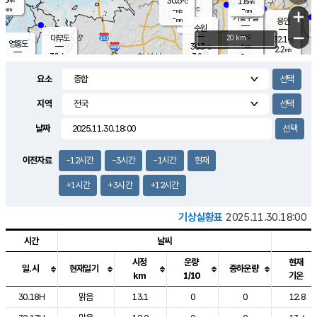
30.6
1.8
m/s
℃
-
-
-
mm
-
℃
mm
+
m/s
기흥구갈
-
-
m/s
mm
용인
-
수원
mm
−
-
℃
대부도
20 km
32.1
℃
영흥도
-
30.3
m/s
℃
2.2
m/s
-
mm
3.2
30.4
m/s
-
℃
mm
30.7
℃
-
오산
3.9
mm
m/s
5.9
m/s
-
mm
요소
-
mm
향남
30.4
℃
2.8
m/s
30.7
-
지역
℃
운평
mm
송탄
-
℃
m/s
-
s
mm
29.8
보
℃
날짜
30.9
℃
3.9
m/s
산
1.4
m/s
-
28.
mm
-
mm
1.2
℃
이전자료
-12시간
-3시간
-1시간
현재
-
m
/s
+1시간
+3시간
+12시간
기상실황표
2025.11.30.18:00
시간
날씨
시정
운량
현재
일.시
현재일기
중하운량
km
1/10
기온
도시별 기상실황표로 지점, 날씨, 기온, 강수, 바람, 기압등을 안내한 표입
30.18H
맑음
13.1
0
0
12.8