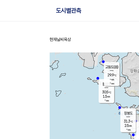
도시별관측
현재날씨
육상
홈
교동도(음)
29.9
℃
-
m/s
-
mm
볼음도
대연평
30.5
℃
1.5
m/s
31.4
℃
-
mm
1.1
m/s
-
mm
장봉도
31.3
℃
2.5
m/s
-
mm