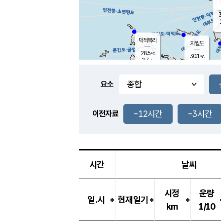
3
덕적북리
자월도
28.5
℃
30.1
℃
2.7
m/s
1.0
m/s
-
mm
-
mm
요소
풍도
28.1
덕적지도
1.4
m/
-
-12시간
-3시간
mm
이전자료
27.9
℃
대
2.6
m/s
-
mm
27.7
1.9
m
-
mm
시간
날씨
시정
운량
일.시
현재일기
km
1/10