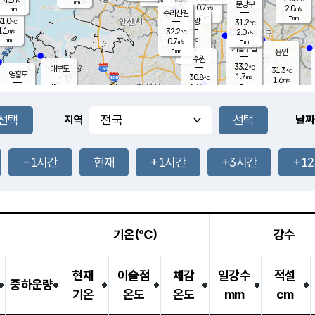
-
-
mm
무의도
mm
mm
분당구
0.7
-
2.0
m/s
m/s
mm
수리산길
-
-
mm
mm
1.0
의왕
31.2
℃
℃
1.1
32.2
m/s
2.0
m/s
℃
-
-
-
mm
0.7
℃
mm
m/s
기흥구갈
-
-
m/s
mm
용인
-
수원
mm
33.2
℃
대부도
31.3
℃
영흥도
1.7
30.8
m/s
℃
1.6
m/s
-
mm
1.9
31.5
m/s
-
℃
mm
30.2
℃
-
오산
2.6
mm
m/s
1.9
m/s
-
mm
-
mm
향남
31.0
℃
지역
날짜
1.5
m/s
31.4
-
℃
운평
mm
송탄
1.1
℃
m/s
-
s
mm
30.5
보
℃
31.6
-1시간
현재
+1시간
+3시간
+1
℃
2.2
m/s
산
1.5
m/s
-
28.
mm
-
mm
0.3
℃
-
m
/s
기온(℃)
강수
현재
이슬점
체감
일강수
적설
중하운량
기온
온도
온도
mm
cm