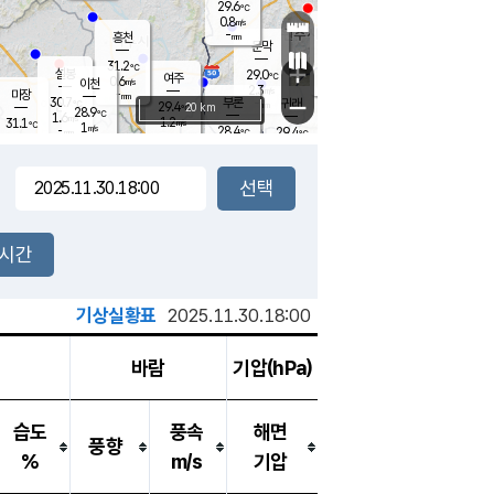
29.6
℃
강림
0.8
m/s
원주
-
흥천
mm
27.9
℃
문막
0.7
m/s
27.8
℃
31.2
-
℃
mm
+
1
설봉
m/s
29.0
℃
여주
0.6
m/s
이천
-
mm
2.3
m/s
-
마장
mm
신림
30.7
부론
-
귀래
−
℃
mm
29.4
20 km
℃
28.9
℃
1.6
m/s
1.2
31.1
m/s
℃
28.9
1
m/s
℃
-
28.4
29.4
mm
℃
-
℃
mm
1.4
m/s
-
1.6
mm
m/s
2.2
0.1
m/s
m/s
-
mm
-
백운
mm
-
-
mm
mm
백암
장호원
28.7
℃
0.4
m/s
29.6
℃
31.0
엄정
℃
-
mm
2.1
m/s
1.4
m/s
노은
-
mm
-
29.8
mm
℃
개
2시간
2.6
m/s
30.0
℃
-
mm
3
1.4
℃
m/s
-
m/s
mm
m
기상실황표
2025.11.30.18:00
바람
기압(hPa)
습도
풍속
해면
풍향
%
m/s
기압