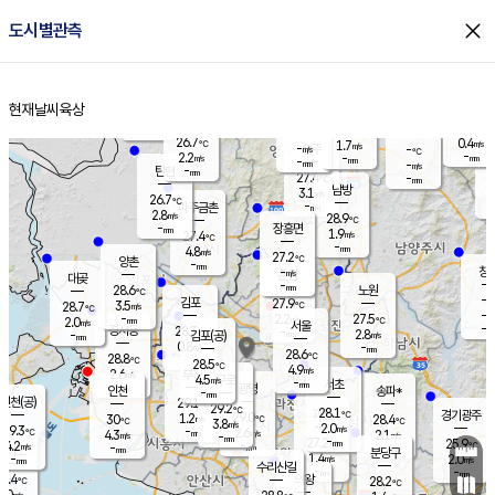
close
도시별관측
장남
판문점
26.5
℃
2.5
m/s
화현
25.9
동두천
℃
남면
-
현재날씨
육상
mm
파주
2.7
홈
m/s
포천
25.4
-
28.1
℃
mm
℃
26.5
℃
26.7
0.4
1.7
m/s
℃
m/s
-
양주
-
m/s
가
℃
-
2.2
-
mm
m/s
mm
-
mm
-
m/s
-
탄현
mm
27.4
-
2
℃
mm
남방
3.1
m/s
0
26.7
℃
-
파주금촌
mm
2.8
m/s
28.9
℃
-
장흥면
mm
1.9
m/s
27.4
℃
-
mm
4.8
m/s
27.2
℃
양촌
-
mm
창
-
m/s
은평
대곶
-
mm
28.6
노원
℃
-
김포
27.9
3.5
℃
28.7
m/s
℃
-
m/
-
2.2
27.5
m/s
mm
2.0
℃
m/s
서울
-
경서동
28.3
m
-
2.8
℃
mm
-
김포(공)
m/s
mm
0.8
-
m/s
mm
28.6
℃
28.8
-
℃
mm
28.5
℃
4.9
m/s
2.6
부천
m/s
4.5
구로
m/s
-
서초
mm
-
광명
mm
인천
송파*
-
mm
인천(공)
29.1
℃
29.2
℃
28.1
과천
경기광주
℃
29.0
1.2
30
28.4
m/s
℃
℃
℃
3.8
m/s
2.0
m/s
29.3
-
2.6
℃
mm
4.3
m/s
2.1
m/s
-
m/s
mm
-
27.2
25.9
mm
4.2
-
℃
℃
m/s
-
-
mm
무의도
mm
mm
분당구
1.4
-
2.0
m/s
m/s
mm
수리산길
-
-
mm
mm
7.4
의왕
28.2
℃
℃
3.0
m/s