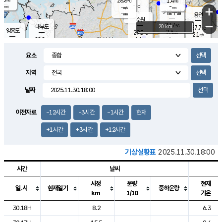
28.8
1.4
m/s
℃
-
-
-
mm
-
℃
mm
+
m/s
기흥구갈
-
-
m/s
mm
용인
-
수원
mm
−
27.7
℃
대부도
20 km
27.7
℃
영흥도
2.4
29.5
m/s
℃
2.1
m/s
-
mm
4.6
28.2
m/s
-
℃
mm
29.8
℃
-
오산
3.0
mm
m/s
6.1
m/s
-
mm
요소
-
mm
향남
27.9
℃
2.3
m/s
29.5
-
지역
℃
운평
mm
송탄
1.0
℃
m/s
-
s
mm
27.0
보
℃
날짜
28.7
℃
3.0
m/s
산
1.3
m/s
-
-
mm
-
mm
-
m
℃
이전자료
-12시간
-3시간
-1시간
현재
-
m
/s
+1시간
+3시간
+12시간
기상실황표
2025.11.30.18:00
시간
날씨
시정
운량
현재
일.시
현재일기
중하운량
km
1/10
기온
도시별 기상실황표로 지점, 날씨, 기온, 강수, 바람, 기압등을 안내한 표입
30.18H
8.2
6.3