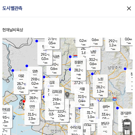
close
도시별관측
장남
판문점
27.3
℃
1.0
m/s
화현
25.8
동두천
℃
남면
-
현재날씨
육상
mm
파주
0.4
홈
m/s
포천
26.2
-
28.7
℃
mm
℃
28.2
℃
27.5
0.0
0.6
m/s
℃
m/s
0.2
양주
29.2
m/s
가
℃
-
0.5
-
mm
m/s
mm
-
mm
1.2
m/s
-
탄현
mm
28.2
-
2
℃
mm
남방
1.6
m/s
0
29.1
℃
-
파주금촌
mm
0.3
m/s
30.2
℃
-
장흥면
mm
0.6
m/s
29.0
℃
-
mm
0.6
m/s
28.2
℃
양촌
-
mm
창
-
m/s
은평
대곶
-
mm
29.8
노원
℃
-
김포
27.2
0.2
℃
28.7
m/s
℃
-
m/
-
0.2
28.2
m/s
mm
0.1
℃
m/s
서울
-
경서동
30.3
m
-
1.2
℃
mm
-
김포(공)
m/s
mm
0.0
-
m/s
mm
32.5
℃
28.9
-
℃
mm
29.8
℃
0.4
m/s
0.0
부천
m/s
1.5
구로
m/s
-
서초
mm
-
광명
mm
인천
송파*
-
mm
인천(공)
32.3
℃
32.0
℃
31.7
과천
경기광주
℃
33.0
0.3
31.5
33.4
m/s
℃
℃
℃
2.0
m/s
1.0
m/s
29.5
-
1.1
℃
mm
2.3
m/s
0.5
m/s
-
m/s
mm
-
28.0
26.9
mm
1.3
-
℃
℃
m/s
-
-
mm
무의도
mm
mm
분당구
0.0
-
1.7
m/s
m/s
mm
수리산길
-
-
mm
mm
8.7
의왕
-
℃
℃
0.1
m/s