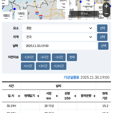
30.9
-
m/s
℃
-
-
-
mm
-
℃
mm
+
m/s
기흥구갈
-
-
m/s
mm
용인
-
수원
mm
−
30.6
℃
대부도
20 km
28.6
℃
영흥도
0.2
30.6
m/s
℃
0.8
m/s
-
mm
0.5
28.6
m/s
-
℃
mm
29.2
℃
-
오산
1.6
mm
m/s
1.3
m/s
-
mm
요소
-
mm
향남
27.3
℃
0.1
m/s
31.8
-
지역
℃
운평
mm
송탄
0.0
℃
m/s
-
s
mm
27.7
보
℃
날짜
31.5
℃
0.0
m/s
산
0.0
m/s
-
24.
mm
-
mm
0.0
℃
이전자료
-12시간
-3시간
-1시간
현재
-
m
/s
+1시간
+3시간
+12시간
기상실황표
2025.11.30.19:00
시간
날씨
시정
운량
현재
일.시
현재일기
중하운량
km
1/10
기온
도시별 기상실황표로 지점, 날씨, 기온, 강수, 바람, 기압등을 안내한 표입
30.19H
20 이상
15.2