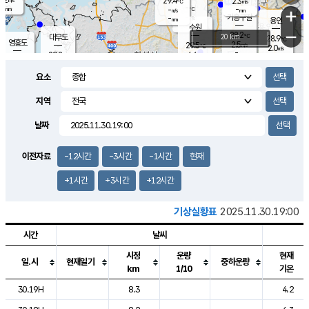
29.4
2.3
m/s
℃
-
-
-
mm
-
℃
mm
+
m/s
기흥구갈
-
-
m/s
mm
용인
-
수원
mm
−
28.2
℃
대부도
20 km
28.9
℃
영흥도
2.5
29.5
m/s
℃
2.0
m/s
-
mm
4.6
29.2
m/s
-
℃
mm
30.4
℃
-
오산
4.1
mm
m/s
7.0
m/s
-
mm
요소
-
mm
향남
28.4
℃
2.5
m/s
-
-
지역
℃
운평
mm
송탄
-
℃
m/s
-
s
mm
29.0
보
℃
날짜
29.3
℃
3.4
m/s
산
1.5
m/s
-
27.
mm
-
mm
1.1
℃
이전자료
-12시간
-3시간
-1시간
현재
-
m
/s
+1시간
+3시간
+12시간
기상실황표
2025.11.30.19:00
시간
날씨
시정
운량
현재
일.시
현재일기
중하운량
km
1/10
기온
도시별 기상실황표로 지점, 날씨, 기온, 강수, 바람, 기압등을 안내한 표입
30.19H
8.3
4.2