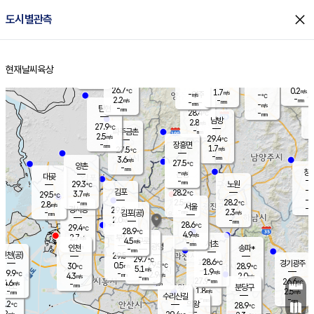
close
도시별관측
장남
판문점
27.1
℃
1.9
m/s
화현
26.7
동두천
℃
남면
-
현재날씨
육상
mm
파주
2.5
홈
m/s
포천
26.2
-
28.1
℃
mm
℃
27.7
℃
26.7
0.2
1.7
m/s
℃
m/s
-
양주
-
m/s
가
℃
-
2.2
-
mm
m/s
mm
-
mm
-
m/s
-
탄현
mm
28.4
-
2
℃
mm
남방
2.8
m/s
0
27.9
℃
-
파주금촌
mm
2.5
m/s
29.4
℃
-
장흥면
mm
1.7
m/s
27.5
℃
-
mm
3.6
m/s
27.5
℃
양촌
-
mm
창
-
m/s
은평
대곶
-
mm
29.3
노원
℃
-
김포
28.2
3.7
℃
29.5
m/s
℃
-
m/
-
2.5
28.2
m/s
mm
2.8
℃
m/s
서울
-
경서동
29.0
m
-
2.3
℃
mm
-
김포(공)
m/s
mm
2.0
-
m/s
mm
28.6
℃
29.4
-
℃
mm
28.9
℃
4.9
m/s
2.7
부천
m/s
4.5
구로
m/s
-
서초
mm
-
광명
mm
인천
송파*
-
mm
인천(공)
29.5
℃
29.7
℃
28.6
과천
경기광주
℃
29.5
0.5
30
28.9
m/s
℃
℃
℃
5.1
m/s
1.9
m/s
29.9
-
2.9
℃
mm
4.3
m/s
2.0
m/s
-
m/s
mm
-
27.9
26.6
mm
4.6
-
℃
℃
m/s
-
-
mm
무의도
mm
mm
분당구
1.8
-
2.5
m/s
m/s
mm
수리산길
-
-
mm
mm
8.2
의왕
28.9
℃
℃
3.2
m/s