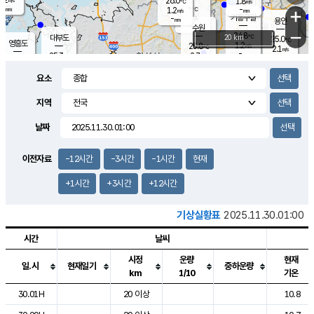
26.0
1.8
m/s
℃
-
-
-
mm
1.2
℃
mm
+
m/s
기흥구갈
-
-
m/s
mm
용인
-
수원
mm
−
24.8
℃
대부도
20 km
25.0
℃
영흥도
1.2
25.8
m/s
℃
2.1
m/s
-
mm
2.7
25.3
m/s
-
℃
mm
27.0
℃
-
오산
3.8
mm
m/s
6.6
m/s
-
mm
요소
-
mm
향남
25.2
℃
2.6
m/s
26.3
-
지역
℃
운평
mm
송탄
-
℃
m/s
-
s
mm
24.9
보
℃
날짜
25.2
℃
2.8
m/s
산
0.6
m/s
-
22.
mm
-
mm
1.1
℃
이전자료
-12시간
-3시간
-1시간
현재
-
m
/s
+1시간
+3시간
+12시간
기상실황표
2025.11.30.01:00
시간
날씨
시정
운량
현재
일.시
현재일기
중하운량
km
1/10
기온
도시별 기상실황표로 지점, 날씨, 기온, 강수, 바람, 기압등을 안내한 표입
30.01H
20 이상
10.8