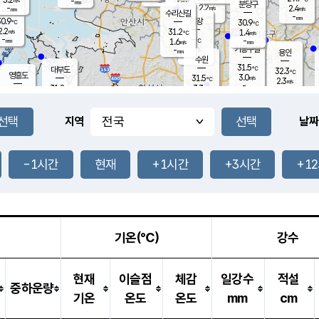
-
-
mm
무의도
mm
mm
분당구
2.2
-
2.4
m/s
m/s
mm
수리산길
-
-
mm
mm
0.9
의왕
30.9
℃
℃
2.2
31.2
m/s
1.4
m/s
℃
-
-
-
mm
1.6
℃
mm
m/s
기흥구갈
-
-
m/s
mm
용인
-
수원
mm
31.5
℃
대부도
32.3
℃
영흥도
3.0
31.5
m/s
℃
2.3
m/s
-
mm
3.3
31.8
m/s
-
℃
mm
30.8
℃
-
오산
3.7
mm
m/s
4.8
m/s
-
mm
-
mm
향남
31.5
℃
지역
날짜
2.2
m/s
-
-
℃
운평
mm
송탄
-
℃
m/s
-
s
mm
31.1
보
℃
32.4
-1시간
현재
+1시간
+3시간
+1
℃
3.2
m/s
산
1.9
m/s
-
30.
mm
-
mm
1.3
℃
-
m
/s
기온(℃)
강수
현재
이슬점
체감
일강수
적설
중하운량
기온
온도
온도
mm
cm