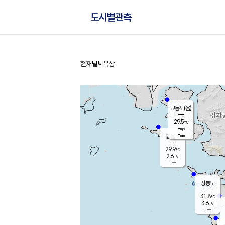
도시별관측
현재날씨
육상
홈
교동도(음)
29.5
℃
-
m/s
-
mm
볼음도
대연평
29.9
℃
2.6
m/s
31.0
℃
-
mm
1.6
m/s
-
mm
장봉도
31.8
℃
3.6
m/s
-
mm