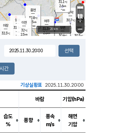
31.1
℃
강림
2.6
m/s
원주
-
흥천
mm
27.0
℃
문막
2.3
m/s
31.4
℃
32.8
-
℃
mm
+
3.3
설봉
m/s
30.7
℃
여주
2.5
m/s
이천
-
mm
4.7
m/s
-
마장
mm
신림
31.6
부론
-
귀래
−
℃
mm
31.3
20 km
℃
32
℃
-
m/s
2.6
32.3
m/s
℃
28.6
2.5
m/s
℃
-
30.4
30.3
mm
℃
-
℃
mm
2.4
m/s
-
2.4
mm
m/s
2.8
1.1
m/s
m/s
-
mm
-
백운
mm
-
-
mm
mm
백암
장호원
30.0
℃
3.6
m/s
31.0
℃
31.2
엄정
℃
-
mm
2.0
m/s
4.0
m/s
노은
-
mm
-
30.2
mm
℃
개
2시간
4.6
m/s
30.3
℃
-
mm
6
3.7
℃
m/s
-
m/s
mm
m
기상실황표
2025.11.30.20:00
바람
기압(hPa)
습도
풍속
해면
풍향
%
m/s
기압