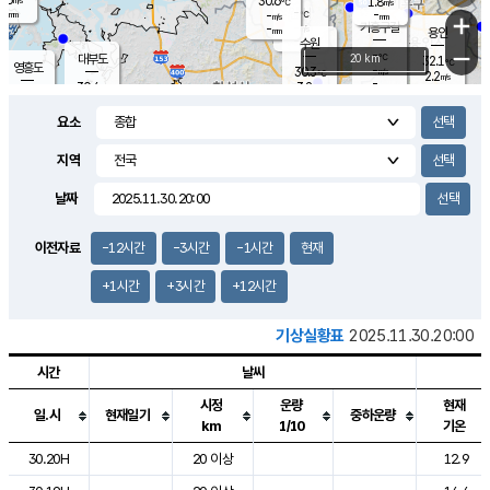
30.6
1.8
m/s
℃
-
-
-
mm
-
℃
mm
+
m/s
기흥구갈
-
-
m/s
mm
용인
-
수원
mm
−
-
℃
대부도
20 km
32.1
℃
영흥도
-
30.3
m/s
℃
2.2
m/s
-
mm
3.2
30.4
m/s
-
℃
mm
30.7
℃
-
오산
3.9
mm
m/s
5.9
m/s
-
mm
요소
-
mm
향남
30.4
℃
2.8
m/s
30.7
-
지역
℃
운평
mm
송탄
-
℃
m/s
-
s
mm
29.8
보
℃
날짜
30.9
℃
3.9
m/s
산
1.4
m/s
-
28.
mm
-
mm
1.2
℃
이전자료
-12시간
-3시간
-1시간
현재
-
m
/s
+1시간
+3시간
+12시간
기상실황표
2025.11.30.20:00
시간
날씨
시정
운량
현재
일.시
현재일기
중하운량
km
1/10
기온
도시별 기상실황표로 지점, 날씨, 기온, 강수, 바람, 기압등을 안내한 표입
30.20H
20 이상
12.9