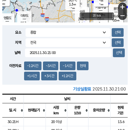
30.7
-
m/s
℃
-
-
-
mm
1.3
℃
mm
+
m/s
기흥구갈
-
-
m/s
mm
용인
-
수원
mm
−
29.9
℃
대부도
20 km
28.6
℃
영흥도
0.5
29.7
m/s
℃
0.5
m/s
-
mm
1.4
28.3
m/s
-
℃
mm
30.2
℃
-
오산
1.8
mm
m/s
1.6
m/s
-
mm
요소
-
mm
향남
26.8
℃
0.0
m/s
31.0
-
지역
℃
운평
mm
송탄
0.0
℃
m/s
-
s
mm
27.6
보
℃
날짜
31.2
℃
0.3
m/s
산
1.2
m/s
-
24.
mm
-
mm
0.0
℃
이전자료
-12시간
-3시간
-1시간
현재
-
m
/s
+1시간
+3시간
+12시간
기상실황표
2025.11.30.21:00
시간
날씨
시정
운량
현재
일.시
현재일기
중하운량
km
1/10
기온
도시별 기상실황표로 지점, 날씨, 기온, 강수, 바람, 기압등을 안내한 표입
30.21H
20 이상
13.6