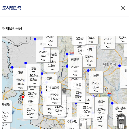
close
도시별관측
장남
판문점
27.0
℃
1.3
m/s
화현
25.5
동두천
℃
남면
-
현재날씨
육상
mm
파주
0.4
홈
m/s
포천
26.1
-
27.7
℃
mm
℃
27.4
℃
26.8
0.0
0.4
m/s
℃
m/s
0.3
양주
28.1
m/s
가
℃
-
0.9
-
mm
m/s
mm
-
mm
0.7
m/s
-
탄현
mm
28.5
-
2
℃
mm
남방
1.4
m/s
0
28.8
℃
-
파주금촌
mm
0.4
m/s
30.2
℃
-
장흥면
mm
0.1
m/s
28.8
℃
-
mm
1.1
m/s
28.0
℃
양촌
-
mm
창
-
m/s
은평
대곶
-
mm
30.2
노원
℃
-
김포
26.8
0.2
℃
28.6
m/s
℃
-
m/
-
0.2
28.1
m/s
mm
0.0
℃
m/s
서울
-
경서동
29.9
m
-
0.5
℃
mm
-
김포(공)
m/s
mm
0.0
-
m/s
mm
32
℃
28.7
-
℃
mm
29.9
℃
0.8
m/s
0.0
부천
m/s
1.5
구로
m/s
-
서초
mm
-
광명
mm
인천
송파*
-
mm
인천(공)
32.3
℃
31.9
℃
31.1
과천
경기광주
℃
33.0
0.9
31.4
32.9
m/s
℃
℃
℃
0.7
m/s
0.7
m/s
29.5
-
1.0
℃
mm
1.5
m/s
0.1
m/s
-
m/s
mm
-
27.7
26.6
mm
0.4
-
℃
℃
m/s
-
-
mm
무의도
mm
mm
분당구
0.3
-
2.2
m/s
m/s
mm
수리산길
-
-
mm
mm
9.2
의왕
-
℃
℃
0.3
m/s