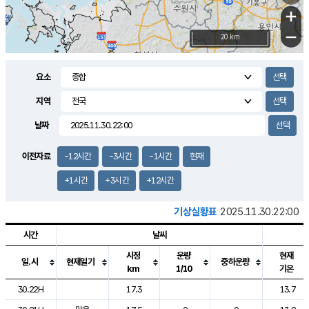
+
−
20 km
요소
지역
날짜
이전자료
-12시간
-3시간
-1시간
현재
+1시간
+3시간
+12시간
기상실황표
2025.11.30.22:00
시간
날씨
시정
운량
현재
일.시
현재일기
중하운량
km
1/10
기온
도시별 기상실황표로 지점, 날씨, 기온, 강수, 바람, 기압등을 안내한 표입
30.22H
17.3
13.7