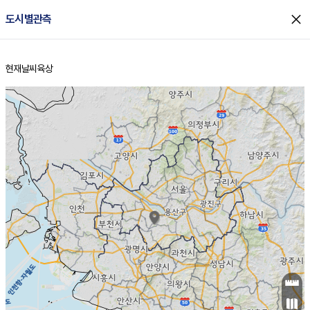
close
도시별관측
현재날씨
육상
홈