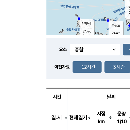
2
덕적북리
자월도
24.4
℃
24.4
℃
5.8
m/s
0.4
m/s
-
mm
-
mm
요소
풍도
25.6
덕적지도
3.1
m/
-
-12시간
-3시간
mm
이전자료
25.2
℃
대
3.4
m/s
-
mm
25.2
7.3
m
-
mm
시간
날씨
시정
운량
일.시
현재일기
km
1/10