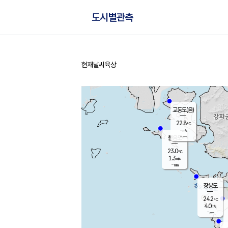
도시별관측
현재날씨
육상
홈
교동도(음)
22.8
℃
-
m/s
-
mm
볼음도
대연평
23.0
℃
1.3
m/s
25.0
℃
-
mm
2.4
m/s
-
mm
장봉도
24.2
℃
4.0
m/s
-
mm