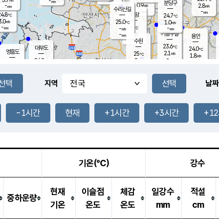
-
-
mm
무의도
mm
mm
분당구
0.9
-
2.8
m/s
m/s
mm
수리산길
-
-
mm
mm
4.8
의왕
24.7
℃
℃
3.0
25.0
m/s
1.0
m/s
℃
-
-
-
mm
-
℃
mm
m/s
기흥구갈
-
-
m/s
mm
용인
-
수원
mm
23.6
℃
대부도
24.0
℃
영흥도
2.1
25
m/s
℃
1.8
m/s
-
mm
2
24.2
m/s
-
℃
mm
26.0
℃
-
오산
2.1
mm
m/s
6.5
m/s
-
mm
-
mm
향남
24.6
℃
지역
날짜
2.3
m/s
25.4
-
℃
운평
mm
송탄
-
℃
m/s
-
s
mm
23.6
보
℃
24.3
-1시간
현재
+1시간
+3시간
+1
℃
2.0
m/s
산
0.2
m/s
-
21.
mm
-
mm
1.1
℃
-
m
/s
기온(℃)
강수
현재
이슬점
체감
일강수
적설
중하운량
기온
온도
온도
mm
cm