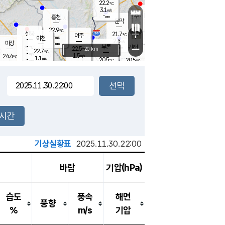
22.2
℃
강림
3.1
m/s
원주
-
흥천
mm
19.0
℃
문막
0.1
m/s
23.1
℃
22.9
-
℃
mm
+
1.7
설봉
m/s
21.7
℃
여주
-
m/s
이천
-
mm
2.6
m/s
-
마장
mm
신림
-
부론
-
귀래
−
℃
mm
22.5
20 km
℃
22.7
℃
-
m/s
1.5
24.4
m/s
℃
20.1
1.1
m/s
℃
-
20.5
20.5
mm
℃
-
℃
mm
3.2
m/s
-
0.4
mm
m/s
0.0
0.3
m/s
m/s
-
mm
-
백운
mm
-
-
mm
mm
백암
장호원
21.2
℃
0.4
m/s
21.4
℃
22.4
엄정
℃
-
mm
1.3
m/s
1.6
m/s
노은
-
mm
-
22.4
mm
℃
개
2시간
1.6
m/s
22.3
℃
-
mm
2
2.4
℃
m/s
-
m/s
mm
m
기상실황표
2025.11.30.22:00
바람
기압(hPa)
습도
풍속
해면
풍향
%
m/s
기압