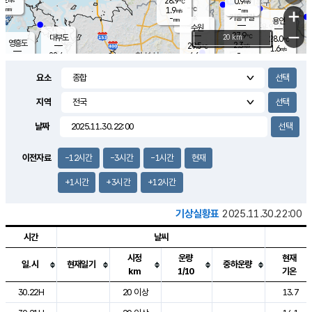
28.9
0.9
m/s
℃
-
-
-
mm
1.9
℃
mm
+
m/s
기흥구갈
-
-
m/s
mm
용인
-
수원
mm
−
27.9
℃
대부도
20 km
28.0
℃
영흥도
2.3
29.5
m/s
℃
1.6
m/s
-
mm
4.6
28.4
m/s
-
℃
mm
29.7
℃
-
오산
3.1
mm
m/s
6.5
m/s
-
mm
요소
-
mm
향남
28.0
℃
1.8
m/s
-
-
지역
℃
운평
mm
송탄
-
℃
m/s
-
s
mm
27.6
보
℃
날짜
28.9
℃
3.2
m/s
산
1.4
m/s
-
25.
mm
-
mm
-
m
℃
이전자료
-12시간
-3시간
-1시간
현재
-
m
/s
+1시간
+3시간
+12시간
기상실황표
2025.11.30.22:00
시간
날씨
시정
운량
현재
일.시
현재일기
중하운량
km
1/10
기온
도시별 기상실황표로 지점, 날씨, 기온, 강수, 바람, 기압등을 안내한 표입
30.22H
20 이상
13.7