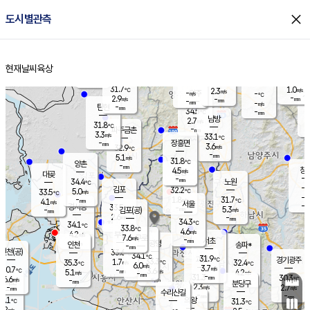
close
도시별관측
장남
판문점
29.4
℃
5.1
m/s
화현
29.8
동두천
℃
남면
-
현재날씨
육상
mm
파주
4.8
홈
m/s
포천
31.4
-
32.5
℃
mm
℃
31.4
℃
31.7
1.0
2.3
m/s
℃
m/s
-
양주
-
m/s
가
℃
-
2.9
-
mm
m/s
mm
-
mm
-
m/s
-
탄현
mm
34.5
-
2
℃
mm
남방
2.7
m/s
2
31.8
℃
-
파주금촌
mm
3.3
m/s
33.1
℃
-
장흥면
mm
3.6
m/s
32.9
℃
-
mm
5.1
m/s
31.8
℃
양촌
-
mm
창
4.5
m/s
은평
대곶
-
mm
34.4
노원
℃
-
김포
32.2
5.0
℃
33.5
m/s
℃
-
m/
-
1.8
31.7
m/s
mm
4.1
℃
m/s
서울
-
경서동
33.5
m
-
5.3
℃
mm
-
김포(공)
m/s
mm
2.6
-
m/s
mm
34.3
℃
34.1
-
℃
mm
33.8
℃
4.6
m/s
4.2
부천
m/s
7.6
구로
m/s
-
서초
mm
-
광명
mm
인천
송파*
-
mm
인천(공)
33.6
℃
34.1
℃
31.9
과천
경기광주
℃
33.3
1.7
35.3
32.4
m/s
℃
℃
℃
6.0
m/s
3.7
m/s
30.7
-
3.6
℃
mm
5.1
m/s
4.2
m/s
-
m/s
mm
-
31.3
30.3
mm
6.6
-
℃
℃
m/s
-
-
mm
무의도
mm
mm
분당구
2.3
-
2.7
m/s
m/s
mm
수리산길
-
-
mm
mm
6.1
의왕
31.3
℃
℃
7.2
m/s