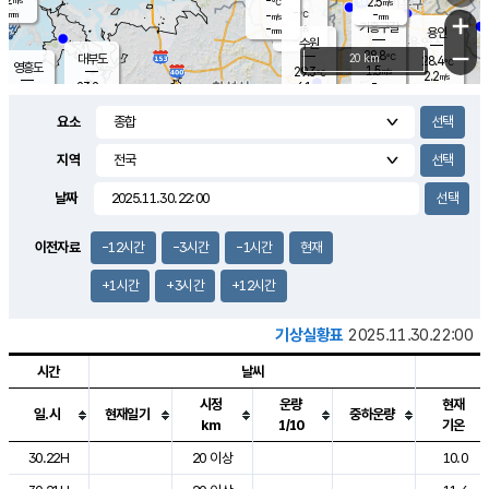
-
2.5
m/s
℃
-
-
-
mm
-
℃
mm
+
m/s
기흥구갈
-
-
m/s
mm
용인
-
수원
mm
−
28.8
℃
대부도
20 km
28.4
℃
영흥도
1.5
29.3
m/s
℃
2.2
m/s
-
mm
6.1
23.2
m/s
-
℃
mm
25.0
℃
-
오산
3.6
mm
m/s
10.1
m/s
12.0
mm
요소
4.0
mm
향남
26.9
℃
1.5
m/s
26.9
-
지역
℃
운평
mm
송탄
1.4
℃
m/s
-
s
mm
23.6
보
℃
날짜
26.7
℃
1.3
m/s
산
0.1
m/s
27.0
22.
mm
-
mm
0.8
℃
이전자료
-12시간
-3시간
-1시간
현재
1.0
/s
+1시간
+3시간
+12시간
기상실황표
2025.11.30.22:00
시간
날씨
시정
운량
현재
일.시
현재일기
중하운량
km
1/10
기온
도시별 기상실황표로 지점, 날씨, 기온, 강수, 바람, 기압등을 안내한 표입
30.22H
20 이상
10.0