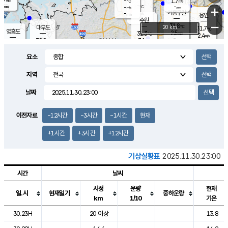
-
1.7
m/s
℃
-
-
-
mm
-
℃
mm
+
m/s
기흥구갈
-
-
m/s
mm
용인
-
수원
mm
−
31.8
℃
대부도
20 km
31.7
℃
영흥도
2.5
31.3
m/s
℃
2.4
m/s
-
mm
3.1
30.9
m/s
-
℃
mm
31.3
℃
-
오산
4.4
mm
m/s
5.6
m/s
-
mm
요소
-
mm
향남
30.8
℃
2.8
m/s
32.5
-
지역
℃
운평
mm
송탄
2.9
℃
m/s
-
s
mm
31.3
보
℃
날짜
31.5
℃
3.4
m/s
산
1.6
m/s
-
30.
mm
-
mm
1.2
℃
이전자료
-12시간
-3시간
-1시간
현재
-
m
/s
+1시간
+3시간
+12시간
기상실황표
2025.11.30.23:00
시간
날씨
시정
운량
현재
일.시
현재일기
중하운량
km
1/10
기온
도시별 기상실황표로 지점, 날씨, 기온, 강수, 바람, 기압등을 안내한 표입
30.23H
20 이상
13.8