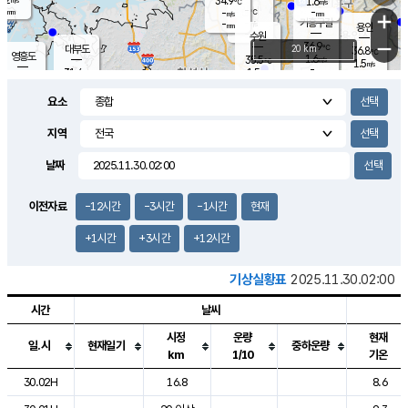
34.9
1.6
m/s
℃
-
-
-
mm
-
℃
mm
+
m/s
기흥구갈
-
-
m/s
mm
용인
-
수원
mm
−
36.9
℃
대부도
20 km
36.8
℃
영흥도
1.6
35.5
m/s
℃
1.5
m/s
-
mm
1.5
31.4
m/s
-
℃
mm
31.7
℃
-
오산
1.8
mm
m/s
4.1
m/s
-
mm
요소
-
mm
향남
34.1
℃
1.2
m/s
36.1
-
지역
℃
운평
mm
송탄
1.3
℃
m/s
-
s
mm
33.8
보
℃
날짜
36.4
℃
2.8
m/s
산
1.1
m/s
-
33.
mm
-
mm
1.1
℃
이전자료
-12시간
-3시간
-1시간
현재
-
m
/s
+1시간
+3시간
+12시간
기상실황표
2025.11.30.02:00
시간
날씨
시정
운량
현재
일.시
현재일기
중하운량
km
1/10
기온
도시별 기상실황표로 지점, 날씨, 기온, 강수, 바람, 기압등을 안내한 표입
30.02H
16.8
8.6