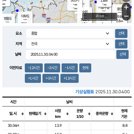
30.3
1.8
m/s
℃
-
-
-
mm
-
℃
mm
+
m/s
기흥구갈
-
-
m/s
mm
용인
-
수원
mm
−
29.3
℃
대부도
20 km
29.8
℃
영흥도
2.9
30.6
m/s
℃
2.8
m/s
-
mm
4.3
30.5
m/s
-
℃
mm
31.0
℃
-
오산
4.7
mm
m/s
6.1
m/s
-
mm
요소
-
mm
향남
29.2
℃
3.5
m/s
31.1
-
지역
℃
운평
mm
송탄
2.0
℃
m/s
-
s
mm
30.3
보
℃
날짜
31.3
℃
4.0
m/s
산
1.9
m/s
-
28.
mm
-
mm
1.5
℃
이전자료
-12시간
-3시간
-1시간
현재
-
m
/s
+1시간
+3시간
+12시간
기상실황표
2025.11.30.04:00
시간
날씨
시정
운량
현재
일.시
현재일기
중하운량
km
1/10
기온
도시별 기상실황표로 지점, 날씨, 기온, 강수, 바람, 기압등을 안내한 표입
30.04H
13.9
8.8