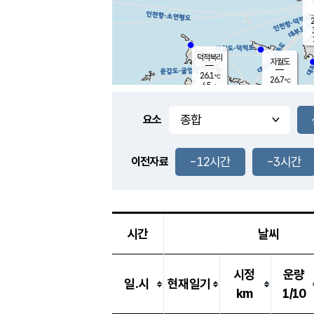
2
덕적북리
자월도
26.1
℃
26.7
℃
4.5
m/s
1.8
m/s
-
mm
3.5
mm
요소
풍도
26.5
덕적지도
3.5
m/
0.5
-12시간
-3시간
m
이전자료
25.7
℃
대
3.7
m/s
-
mm
26.6
7.0
m
-
mm
시간
날씨
시정
운량
일.시
현재일기
km
1/10