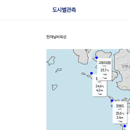
도시별관측
현재날씨
육상
홈
교동도(음)
23.7
℃
-
m/s
-
mm
볼음도
대연평
24.6
℃
4.2
m/s
26.2
℃
-
mm
2.1
m/s
-
mm
장봉도
25.5
℃
2.4
m/s
-
mm