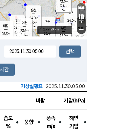
23.9
℃
강림
3.1
m/s
원주
-
흥천
mm
20.8
℃
문막
0.1
m/s
24.6
℃
24.0
-
℃
mm
+
3.6
설봉
m/s
24.6
℃
여주
1.6
m/s
이천
-
mm
3.2
m/s
-
마장
mm
신림
24.7
부론
-
귀래
−
℃
mm
23.9
20 km
℃
23.5
℃
3.7
m/s
1.1
25.3
m/s
℃
22.3
1.1
m/s
℃
-
22.9
22.8
mm
℃
-
℃
mm
3.0
m/s
-
0.8
mm
m/s
2.4
0.4
m/s
m/s
-
mm
-
백운
mm
7.5
-
mm
mm
백암
장호원
23.9
℃
0.9
m/s
22.7
℃
23.9
엄정
℃
0.5
mm
1.7
m/s
2.2
m/s
노은
9.0
mm
1.5
25.1
mm
℃
개
2시간
2.9
m/s
24.3
℃
15.5
mm
5
2.8
℃
m/s
13.5
m/s
mm
mm
기상실황표
2025.11.30.05:00
바람
기압(hPa)
습도
풍속
해면
풍향
%
m/s
기압