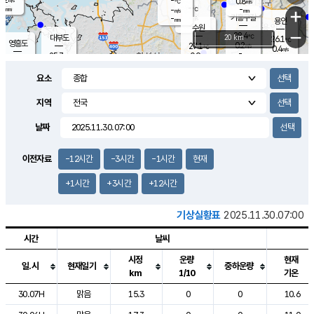
-
0.8
m/s
℃
-
-
-
mm
-
℃
mm
+
m/s
기흥구갈
-
-
m/s
mm
용인
-
수원
mm
−
28.4
℃
대부도
20 km
26.1
℃
영흥도
0.2
27.1
m/s
℃
0.4
m/s
-
mm
0.9
25.7
m/s
-
℃
mm
27.9
℃
-
오산
0.0
mm
m/s
1.6
m/s
-
mm
요소
-
mm
향남
24.8
℃
0.0
m/s
28.5
-
지역
℃
운평
mm
송탄
0.4
℃
m/s
-
s
mm
26.8
보
℃
날짜
27.9
℃
1.2
m/s
산
0.4
m/s
-
22.
mm
-
mm
0.0
℃
이전자료
-12시간
-3시간
-1시간
현재
-
m
/s
+1시간
+3시간
+12시간
기상실황표
2025.11.30.07:00
시간
날씨
시정
운량
현재
일.시
현재일기
중하운량
km
1/10
기온
도시별 기상실황표로 지점, 날씨, 기온, 강수, 바람, 기압등을 안내한 표입
30.07H
맑음
15.3
0
0
10.6