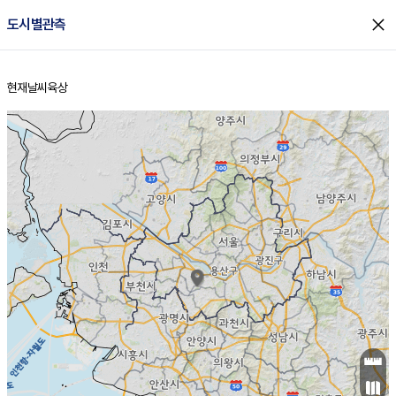
close
도시별관측
현재날씨
육상
홈