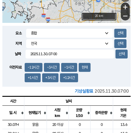
+
−
20 km
요소
지역
날짜
이전자료
-12시간
-3시간
-1시간
현재
+1시간
+3시간
+12시간
기상실황표
2025.11.30.07:00
시간
날씨
시정
운량
현재
일.시
현재일기
중하운량
km
1/10
기온
도시별 기상실황표로 지점, 날씨, 기온, 강수, 바람, 기압등을 안내한 표입
30.07H
맑음
20 이상
0
0
13.6