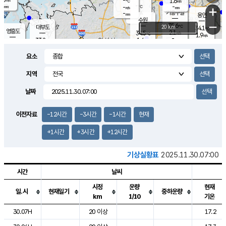
-
1.6
m/s
℃
-
-
-
mm
-
℃
mm
+
m/s
기흥구갈
-
-
m/s
mm
용인
-
수원
mm
−
35.6
℃
대부도
20 km
34.1
℃
영흥도
2.1
34.5
m/s
℃
1.9
m/s
-
mm
1.6
33.2
m/s
-
℃
mm
32.2
℃
-
오산
1.8
mm
m/s
1.8
m/s
-
mm
요소
-
mm
향남
34.0
℃
1.6
m/s
33.6
-
지역
℃
운평
mm
송탄
1.5
℃
m/s
-
s
mm
32.8
보
℃
날짜
34.3
℃
2.7
m/s
산
1.5
m/s
-
31.
mm
-
mm
0.8
℃
이전자료
-12시간
-3시간
-1시간
현재
-
m
/s
+1시간
+3시간
+12시간
기상실황표
2025.11.30.07:00
시간
날씨
시정
운량
현재
일.시
현재일기
중하운량
km
1/10
기온
도시별 기상실황표로 지점, 날씨, 기온, 강수, 바람, 기압등을 안내한 표입
30.07H
20 이상
17.2