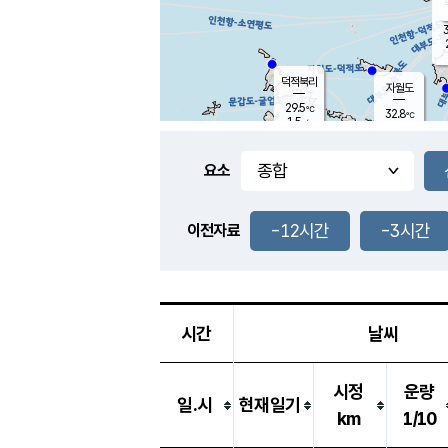
3
덕적북리
자월도
29.5
℃
32.8
℃
1.5
m/s
1.3
m/s
-
mm
-
mm
요소
풍도
29.3
덕적지도
3.2
m/
-
-12시간
-3시간
mm
이전자료
30.0
℃
대
2.6
m/s
-
mm
29.3
2.7
m
-
mm
시간
날씨
시정
운량
일.시
현재일기
km
1/10