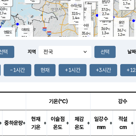
-
-
mm
무의도
mm
mm
분당구
1.4
-
1.7
m/s
m/s
mm
수리산길
-
-
mm
mm
0.9
의왕
37.0
℃
℃
2.7
32.5
m/s
2.7
m/s
℃
-
-
-
mm
1.4
℃
mm
m/s
기흥구갈
-
-
m/s
mm
용인
-
수원
mm
36.9
℃
대부도
36.7
℃
영흥도
1.3
35.6
m/s
℃
1.2
m/s
-
mm
0.3
32.1
m/s
-
℃
mm
32.9
℃
-
오산
3.0
mm
m/s
4.2
m/s
-
mm
-
mm
향남
34.3
℃
지역
날짜
0.5
m/s
36.2
-
℃
운평
mm
송탄
1.0
℃
m/s
-
s
mm
35.5
보
℃
36.6
-1시간
현재
+1시간
+3시간
+1
℃
1.3
m/s
산
1.6
m/s
-
34.
mm
-
mm
1.0
℃
-
m
/s
기온(℃)
강수
현재
이슬점
체감
일강수
적설
중하운량
기온
온도
온도
mm
cm