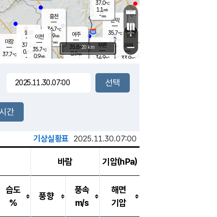
37.0
℃
강림
1.1
m/s
원주
-
흥천
mm
35.3
℃
문막
1.4
m/s
35.2
℃
36.7
-
℃
mm
+
1.6
설봉
m/s
35.7
℃
여주
0.9
m/s
이천
-
mm
2.0
m/s
-
마장
mm
신림
37.1
부론
-
귀래
−
℃
mm
35.8
20 km
℃
35.7
℃
0.8
m/s
0.9
37.7
m/s
℃
35.4
0.9
m/s
℃
-
34.9
33.9
mm
℃
-
℃
mm
1.0
m/s
-
0.9
mm
m/s
0.5
2.7
m/s
m/s
-
mm
-
백운
mm
-
-
mm
mm
백암
장호원
35.2
℃
1.7
m/s
35.2
℃
35.8
엄정
℃
-
mm
0.6
m/s
1.3
m/s
노은
-
mm
-
36.9
mm
℃
개
2시간
0.5
m/s
35.4
℃
-
mm
1
1.6
℃
m/s
-
m/s
mm
m
기상실황표
2025.11.30.07:00
바람
기압(hPa)
습도
풍속
해면
풍향
%
m/s
기압