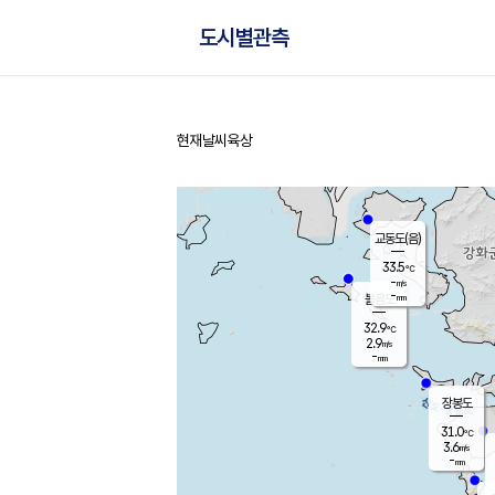
도시별관측
현재날씨
육상
홈
교동도(음)
33.5
℃
-
m/s
-
mm
볼음도
대연평
32.9
℃
2.9
m/s
33.5
℃
-
mm
2.2
m/s
-
mm
장봉도
31.0
℃
3.6
m/s
-
mm