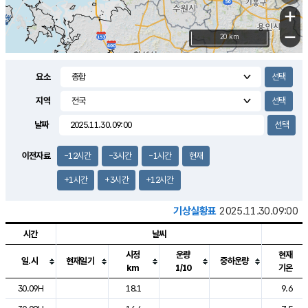
+
−
20 km
요소
지역
날짜
이전자료
-12시간
-3시간
-1시간
현재
+1시간
+3시간
+12시간
기상실황표
2025.11.30.09:00
시간
날씨
시정
운량
현재
일.시
현재일기
중하운량
km
1/10
기온
도시별 기상실황표로 지점, 날씨, 기온, 강수, 바람, 기압등을 안내한 표입
30.09H
18.1
9.6