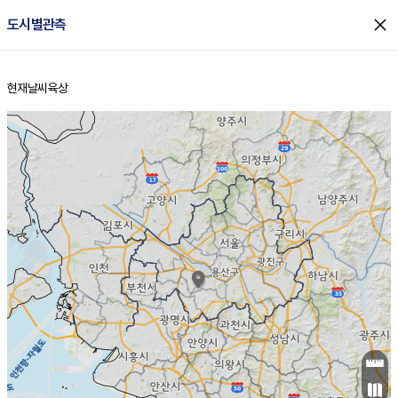
close
도시별관측
현재날씨
육상
홈