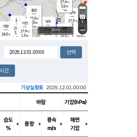
27.4
℃
강림
3.2
m/s
원주
-
흥천
mm
24.3
℃
문막
1.0
m/s
28
℃
27.0
-
℃
mm
+
3
설봉
m/s
27.3
℃
여주
1.3
m/s
이천
-
mm
3.8
m/s
-
마장
mm
신림
27.9
부론
-
귀래
−
℃
mm
27.1
20 km
℃
27.9
℃
3.2
m/s
1.9
28.3
m/s
℃
25.4
1.3
m/s
℃
-
26.3
26.5
mm
℃
-
℃
mm
2.7
m/s
-
1.4
mm
m/s
3.1
0.5
m/s
m/s
-
mm
-
백운
mm
-
-
mm
mm
백암
장호원
26.4
℃
2.4
m/s
27.0
℃
27.9
엄정
℃
-
mm
1.2
m/s
2.3
m/s
노은
-
mm
-
27.6
mm
℃
개
2시간
3.9
m/s
27.0
℃
-
mm
3.7
℃
m/s
-
/s
mm
m
기상실황표
2025.12.01.00:00
바람
기압(hPa)
습도
풍속
해면
풍향
%
m/s
기압