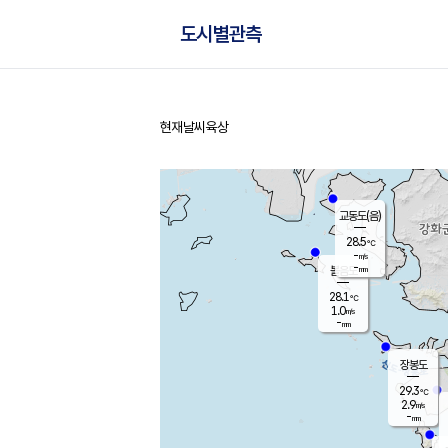
도시별관측
현재날씨
육상
홈
교동도(음)
28.5
℃
-
m/s
-
mm
볼음도
대연평
28.1
℃
1.0
m/s
29.7
℃
-
mm
1.4
m/s
-
mm
장봉도
29.3
℃
2.9
m/s
-
mm