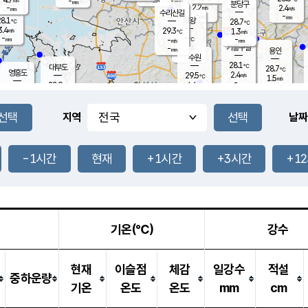
-
-
mm
무의도
mm
mm
분당구
2.2
-
2.4
m/s
m/s
mm
수리산길
-
-
mm
mm
8.1
의왕
28.7
℃
℃
3.4
29.3
m/s
1.3
m/s
℃
-
-
-
mm
-
℃
mm
m/s
기흥구갈
-
-
m/s
mm
용인
-
수원
mm
28.1
℃
대부도
28.7
℃
영흥도
2.4
29.5
m/s
℃
1.5
m/s
-
mm
4.6
28.9
m/s
-
℃
mm
30.2
℃
-
오산
4.1
mm
m/s
7.0
m/s
-
mm
-
mm
향남
28.1
℃
지역
날짜
2.2
m/s
29.7
-
℃
운평
mm
송탄
1.5
℃
m/s
-
s
mm
28.5
보
℃
29.3
-1시간
현재
+1시간
+3시간
+1
℃
3.8
m/s
산
1.3
m/s
-
-
mm
-
mm
-
m
℃
-
m
/s
기온(℃)
강수
현재
이슬점
체감
일강수
적설
중하운량
기온
온도
온도
mm
cm