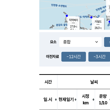
2
덕적북리
자월도
27.8
℃
28.3
℃
5.1
m/s
0.8
m/s
-
mm
-
mm
요소
풍도
29.0
덕적지도
4.0
m/
-
-12시간
-3시간
mm
이전자료
28.9
℃
대
2.8
m/s
-
mm
29.7
6.9
m
-
mm
시간
날씨
시정
운량
일.시
현재일기
km
1/10