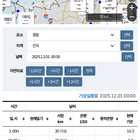
35.1
2.4
m/s
℃
-
-
-
mm
-
℃
mm
+
m/s
기흥구갈
-
-
m/s
mm
용인
-
mm
−
35.0
℃
대부도
20 km
35.7
℃
영흥도
2.7
m/s
2.2
m/s
-
mm
35.3
-
℃
mm
34.0
℃
오산
3.6
m/s
1.3
m/s
-
mm
요소
-
mm
향남
34.7
℃
2.9
m/s
35.6
-
지역
℃
운평
mm
송탄
2.0
℃
m/s
-
s
mm
34.2
보
℃
날짜
35.5
℃
2.7
m/s
산
1.7
m/s
-
33.
mm
-
mm
1.2
℃
이전자료
-12시간
-3시간
-1시간
현재
-
m
/s
+1시간
+3시간
+12시간
기상실황표
2025.12.01.00:00
시간
날씨
시정
운량
현재
일.시
현재일기
중하운량
km
1/10
기온
도시별 기상실황표로 지점, 날씨, 기온, 강수, 바람, 기압등을 안내한 표입
1.00H
20 이상
10.3