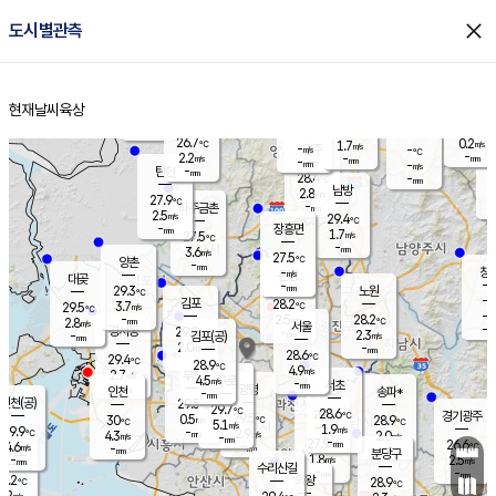
close
도시별관측
장남
판문점
27.1
℃
1.9
m/s
화현
26.7
동두천
℃
남면
-
현재날씨
육상
mm
파주
2.5
홈
m/s
포천
26.2
-
28.1
℃
mm
℃
27.7
℃
26.7
0.2
1.7
m/s
℃
m/s
-
양주
-
m/s
가
℃
-
2.2
-
mm
m/s
mm
-
mm
-
m/s
-
탄현
mm
28.4
-
2
℃
mm
남방
2.8
m/s
0
27.9
℃
-
파주금촌
mm
2.5
m/s
29.4
℃
-
장흥면
mm
1.7
m/s
27.5
℃
-
mm
3.6
m/s
27.5
℃
양촌
-
mm
창
-
m/s
은평
대곶
-
mm
29.3
노원
℃
-
김포
28.2
3.7
℃
29.5
m/s
℃
-
m/
-
2.5
28.2
m/s
mm
2.8
℃
m/s
서울
-
경서동
29.0
m
-
2.3
℃
mm
-
김포(공)
m/s
mm
2.0
-
m/s
mm
28.6
℃
29.4
-
℃
mm
28.9
℃
4.9
m/s
2.7
부천
m/s
4.5
구로
m/s
-
서초
mm
-
광명
mm
인천
송파*
-
mm
인천(공)
29.5
℃
29.7
℃
28.6
과천
경기광주
℃
29.5
0.5
30
28.9
m/s
℃
℃
℃
5.1
m/s
1.9
m/s
29.9
-
2.9
℃
mm
4.3
m/s
2.0
m/s
-
m/s
mm
-
27.9
26.6
mm
4.6
-
℃
℃
m/s
-
-
mm
무의도
mm
mm
분당구
1.8
-
2.5
m/s
m/s
mm
수리산길
-
-
mm
mm
8.2
의왕
28.9
℃
℃
3.2
m/s