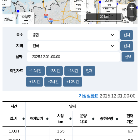
29.4
2.3
m/s
℃
-
-
-
mm
-
℃
mm
+
m/s
기흥구갈
-
-
m/s
mm
용인
-
수원
mm
−
28.2
℃
대부도
20 km
28.9
℃
영흥도
2.5
29.5
m/s
℃
2.0
m/s
-
mm
4.6
29.2
m/s
-
℃
mm
30.4
℃
-
오산
4.1
mm
m/s
7.0
m/s
-
mm
요소
-
mm
향남
28.4
℃
2.5
m/s
-
-
지역
℃
운평
mm
송탄
-
℃
m/s
-
s
mm
29.0
보
℃
날짜
29.3
℃
3.4
m/s
산
1.5
m/s
-
27.
mm
-
mm
1.1
℃
이전자료
-12시간
-3시간
-1시간
현재
-
m
/s
+1시간
+3시간
+12시간
기상실황표
2025.12.01.00:00
시간
날씨
시정
운량
현재
일.시
현재일기
중하운량
km
1/10
기온
도시별 기상실황표로 지점, 날씨, 기온, 강수, 바람, 기압등을 안내한 표입
1.00H
15.5
6.7