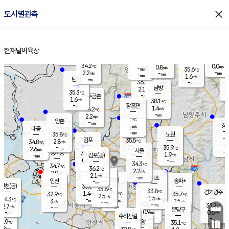
close
도시별관측
장남
판문점
34.9
℃
2.1
m/s
화현
36.6
동두천
℃
남면
-
현재날씨
육상
mm
파주
1.1
홈
m/s
포천
35.5
-
35
℃
mm
℃
36.8
℃
34.2
0.0
0.8
m/s
℃
m/s
-
양주
35.6
m/s
가
℃
-
2.2
-
mm
m/s
mm
-
mm
1.6
m/s
-
탄현
mm
36.3
-
3
℃
mm
남방
2.1
m/s
2
35.3
℃
-
파주금촌
mm
1.6
m/s
38.1
℃
-
장흥면
mm
1.4
m/s
36.2
℃
-
mm
2.2
m/s
-
℃
양촌
-
mm
창
-
m/s
은평
대곶
-
mm
35.8
노원
℃
-
김포
35.5
2.8
℃
34.8
m/s
℃
-
m/
-
2.5
35.9
m/s
mm
2.6
℃
m/s
서울
-
경서동
35.9
m
-
1.9
℃
mm
-
김포(공)
m/s
mm
0.6
-
m/s
mm
34.3
℃
34.7
-
℃
mm
36.2
℃
2.2
m/s
2.9
부천
m/s
2.1
구로
m/s
-
서초
mm
-
광명
mm
인천
송파*
-
mm
인천(공)
35.6
℃
35.8
℃
33.8
과천
경기광주
℃
34.9
1.4
32.9
35.7
m/s
℃
℃
℃
2.5
m/s
1.5
m/s
34.3
-
1.4
℃
mm
3
m/s
2.5
m/s
-
m/s
mm
-
33.9
33.2
mm
2.7
-
℃
℃
m/s
-
-
mm
무의도
mm
mm
분당구
0.9
-
0.6
m/s
m/s
mm
수리산길
-
-
mm
mm
3.9
의왕
35.1
℃
℃
2.8
m/s