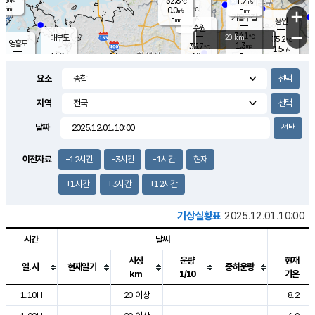
32.8
1.2
m/s
℃
-
-
-
mm
0.0
℃
mm
+
m/s
기흥구갈
-
-
m/s
mm
용인
-
수원
mm
−
34.1
℃
대부도
20 km
35.2
℃
영흥도
1.3
33.7
m/s
℃
1.5
m/s
-
mm
3.2
34.0
m/s
-
℃
mm
32.2
℃
-
오산
2.1
mm
m/s
2.4
m/s
-
mm
요소
-
mm
향남
33.3
℃
1.3
m/s
34.8
-
지역
℃
운평
mm
송탄
0.7
℃
m/s
-
s
mm
33.7
보
℃
날짜
35.1
℃
1.9
m/s
산
1.6
m/s
-
32.
mm
-
mm
1.1
℃
이전자료
-12시간
-3시간
-1시간
현재
-
m
/s
+1시간
+3시간
+12시간
기상실황표
2025.12.01.10:00
시간
날씨
시정
운량
현재
일.시
현재일기
중하운량
km
1/10
기온
도시별 기상실황표로 지점, 날씨, 기온, 강수, 바람, 기압등을 안내한 표입
1.10H
20 이상
8.2