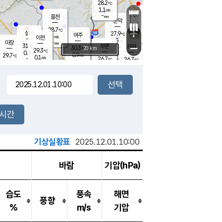
28.2
℃
강림
1.1
m/s
원주
-
흥천
mm
25.9
℃
문막
0.1
m/s
30.8
℃
28.7
-
℃
mm
+
1.4
설봉
m/s
27.9
℃
여주
-
m/s
이천
-
mm
0.5
m/s
-
마장
mm
신림
31.8
부론
-
귀래
−
℃
mm
30.3
20 km
℃
29.3
℃
0.9
m/s
0.9
29.7
m/s
℃
25.8
0.1
m/s
℃
-
26.7
26.7
mm
℃
-
℃
mm
1.2
m/s
-
0.6
mm
m/s
0.0
0.6
m/s
m/s
-
mm
-
백운
mm
-
-
mm
mm
백암
장호원
26.0
℃
0.8
m/s
26.1
℃
29.5
엄정
℃
-
mm
0.0
m/s
0.9
m/s
노은
-
mm
-
27.8
mm
℃
개
2시간
0.3
m/s
27.2
℃
-
mm
0
0.0
℃
m/s
-
m/s
mm
m
기상실황표
2025.12.01.10:00
바람
기압(hPa)
습도
풍속
해면
풍향
%
m/s
기압