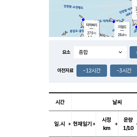
2
덕적북리
자월도
27.5
℃
28.6
℃
1.1
m/s
1.6
m/s
-
mm
-
mm
요소
풍도
29.3
덕적지도
1.1
m/
-
-12시간
-3시간
mm
이전자료
26.2
℃
대
4.0
m/s
-
mm
26.3
0.0
m
-
mm
시간
날씨
시정
운량
일.시
현재일기
km
1/10