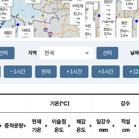
-
-
mm
무의도
mm
mm
분당구
0.7
-
1.0
m/s
m/s
mm
수리산길
-
-
mm
mm
8.0
의왕
-
℃
℃
1.9
31.3
m/s
-
m/s
℃
-
-
-
mm
-
℃
mm
m/s
기흥구갈
-
-
m/s
mm
용인
-
수원
mm
30.5
℃
대부도
29.6
℃
영흥도
0.7
30
m/s
℃
1.2
m/s
-
mm
1
27.8
m/s
-
℃
mm
27.7
℃
-
오산
1.2
mm
m/s
1.1
m/s
-
mm
-
mm
향남
30.7
℃
지역
날짜
2.1
m/s
32.0
-
℃
운평
mm
송탄
0.2
℃
m/s
-
s
mm
27.8
보
℃
32.4
-1시간
현재
+1시간
+3시간
+1
℃
1.1
m/s
산
1.5
m/s
-
26.
mm
-
mm
0.0
℃
-
m
/s
기온(℃)
강수
현재
이슬점
체감
일강수
적설
중하운량
기온
온도
온도
mm
cm