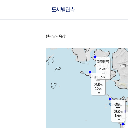
도시별관측
현재날씨
육상
홈
교동도(음)
28.8
℃
-
m/s
-
mm
볼음도
대연평
28.5
℃
2.2
m/s
29.2
℃
-
mm
2.7
m/s
-
mm
장봉도
28.0
℃
1.4
m/s
-
mm