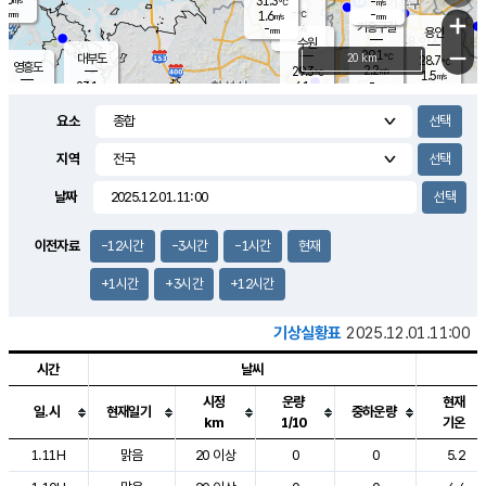
31.3
-
m/s
℃
-
-
-
mm
1.6
℃
mm
+
m/s
기흥구갈
-
-
m/s
mm
용인
-
수원
mm
−
29.1
℃
대부도
20 km
28.7
℃
영흥도
2.2
29.3
m/s
℃
1.5
m/s
-
mm
6.1
23.1
m/s
-
℃
mm
24.7
℃
-
오산
2.3
mm
m/s
6.6
m/s
13.0
mm
요소
6.0
mm
향남
26.7
℃
1.3
m/s
27.2
-
지역
℃
운평
mm
송탄
-
℃
m/s
-
s
mm
23.8
보
℃
날짜
26.3
℃
1.6
m/s
산
0.8
m/s
27.0
22.
mm
-
mm
0.1
℃
이전자료
-12시간
-3시간
-1시간
현재
1.0
/s
+1시간
+3시간
+12시간
기상실황표
2025.12.01.11:00
시간
날씨
시정
운량
현재
일.시
현재일기
중하운량
km
1/10
기온
도시별 기상실황표로 지점, 날씨, 기온, 강수, 바람, 기압등을 안내한 표입
1.11H
맑음
20 이상
0
0
5.2