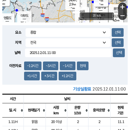
34.4
-
m/s
℃
-
-
-
mm
2.9
℃
mm
+
m/s
기흥구갈
-
-
m/s
mm
용인
-
수원
mm
−
30.4
℃
대부도
20 km
30.2
℃
영흥도
7.3
34.7
m/s
℃
4.5
m/s
-
mm
4.5
35.4
m/s
-
℃
mm
35.6
℃
-
오산
2.0
mm
m/s
2.8
m/s
-
mm
요소
-
mm
향남
29.2
℃
4.8
m/s
29.0
-
지역
℃
운평
mm
송탄
3.3
℃
m/s
-
s
mm
30.6
보
℃
날짜
27.8
℃
6.1
m/s
산
5.6
m/s
-
23.
mm
-
mm
1.0
℃
이전자료
-12시간
-3시간
-1시간
현재
1.0
/s
+1시간
+3시간
+12시간
기상실황표
2025.12.01.11:00
시간
날씨
시정
운량
현재
일.시
현재일기
중하운량
km
1/10
기온
도시별 기상실황표로 지점, 날씨, 기온, 강수, 바람, 기압등을 안내한 표입
1.11H
맑음
20 이상
2
2
11.1