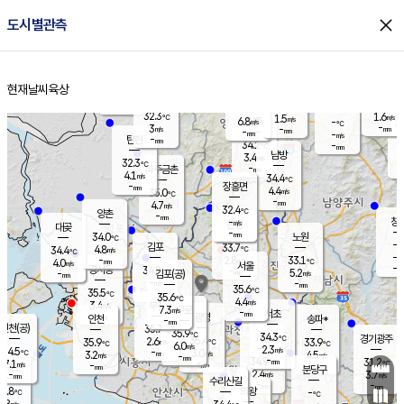
close
도시별관측
장남
판문점
31.7
℃
3.6
m/s
화현
31.8
동두천
℃
남면
-
현재날씨
육상
mm
파주
4.3
홈
m/s
포천
32.8
-
32.9
℃
mm
℃
31.7
℃
32.3
1.6
1.5
m/s
℃
m/s
6.8
양주
-
m/s
가
℃
-
3
-
mm
m/s
mm
-
mm
-
m/s
-
탄현
mm
34.2
-
3
℃
mm
남방
3.4
m/s
3
32.3
℃
-
파주금촌
mm
4.1
m/s
34.4
℃
-
장흥면
mm
4.4
m/s
35.0
℃
-
mm
4.7
m/s
32.4
℃
양촌
-
mm
창
-
m/s
은평
대곶
-
mm
34.0
노원
℃
-
김포
33.7
4.8
℃
34.4
m/s
℃
-
m/
-
2.8
33.1
m/s
mm
4.0
℃
m/s
서울
-
경서동
34.8
m
-
5.2
℃
mm
-
김포(공)
m/s
mm
-
-
m/s
mm
35.6
℃
35.5
-
℃
mm
35.6
℃
4.4
m/s
3.4
부천
m/s
7.3
구로
m/s
-
서초
mm
-
광명
mm
인천
송파*
-
mm
인천(공)
35.7
℃
35.9
℃
34.3
과천
경기광주
℃
35.4
2.6
35.9
33.9
m/s
℃
℃
℃
6.0
m/s
2.3
m/s
34.5
-
3.0
℃
mm
3.2
m/s
4.5
m/s
-
m/s
mm
-
34.9
31.2
mm
7.1
-
℃
℃
m/s
-
-
mm
무의도
mm
mm
분당구
2.4
-
3.7
m/s
m/s
mm
수리산길
-
-
mm
mm
3.8
의왕
-
℃
℃
3.8
m/s