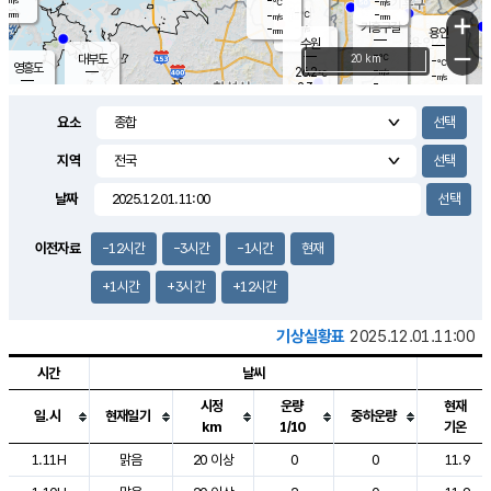
-
-
m/s
℃
-
-
-
mm
-
℃
mm
+
m/s
기흥구갈
-
-
m/s
mm
용인
-
수원
mm
−
-
℃
대부도
20 km
-
℃
영흥도
-
26.2
m/s
℃
-
m/s
-
mm
2.3
-
m/s
-
℃
mm
-
℃
-
오산
-
mm
m/s
-
m/s
-
mm
요소
-
mm
향남
-
℃
-
m/s
-
-
지역
℃
운평
mm
송탄
-
m/s
-
mm
-
보
℃
날짜
-
℃
-
m/s
산
-
m/s
-
-
mm
-
mm
-
m
이전자료
-12시간
-3시간
-1시간
현재
-
m
+1시간
+3시간
+12시간
기상실황표
2025.12.01.11:00
시간
날씨
시정
운량
현재
일.시
현재일기
중하운량
km
1/10
기온
도시별 기상실황표로 지점, 날씨, 기온, 강수, 바람, 기압등을 안내한 표입
1.11H
맑음
20 이상
0
0
11.9