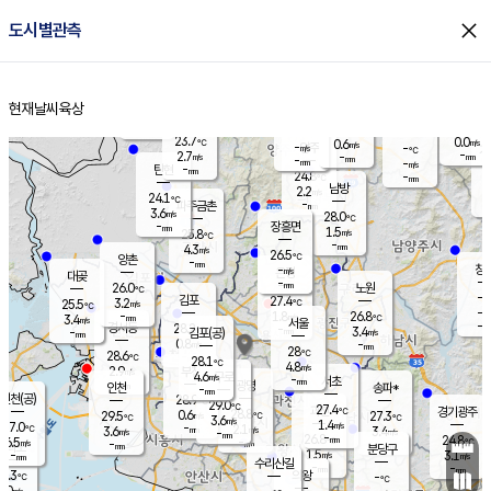
close
도시별관측
장남
판문점
23.9
℃
2.6
m/s
화현
23.6
동두천
℃
남면
-
현재날씨
육상
mm
파주
3.6
홈
m/s
포천
23.8
-
24.4
℃
mm
℃
24.1
℃
23.7
0.0
0.6
m/s
℃
m/s
-
양주
-
m/s
가
℃
-
2.7
-
mm
m/s
mm
-
mm
-
m/s
-
탄현
mm
24.8
-
2
℃
mm
남방
2.2
m/s
1
24.1
℃
-
파주금촌
mm
3.6
m/s
28.0
℃
-
장흥면
mm
1.5
m/s
25.8
℃
-
mm
4.3
m/s
26.5
℃
양촌
-
mm
창
-
m/s
은평
대곶
-
mm
26.0
노원
℃
-
김포
27.4
3.2
℃
25.5
m/s
℃
-
m/
-
1.8
26.8
m/s
mm
3.4
℃
m/s
서울
-
경서동
28.2
m
-
3.4
℃
mm
-
김포(공)
m/s
mm
0.8
-
m/s
mm
28
℃
28.6
-
℃
mm
28.1
℃
4.8
m/s
2.9
부천
m/s
4.6
구로
m/s
-
서초
mm
-
광명
mm
인천
송파*
-
mm
인천(공)
28.9
℃
29.0
℃
27.4
과천
경기광주
℃
28.8
0.6
29.5
27.3
m/s
℃
℃
℃
3.6
m/s
1.4
m/s
27.0
-
2.1
℃
mm
3.6
m/s
3.4
m/s
-
m/s
mm
-
26.8
24.8
mm
6.5
-
℃
℃
m/s
-
-
mm
무의도
mm
mm
분당구
1.5
-
3.1
m/s
m/s
mm
수리산길
-
-
mm
mm
4.3
의왕
-
℃
℃
0.0
m/s