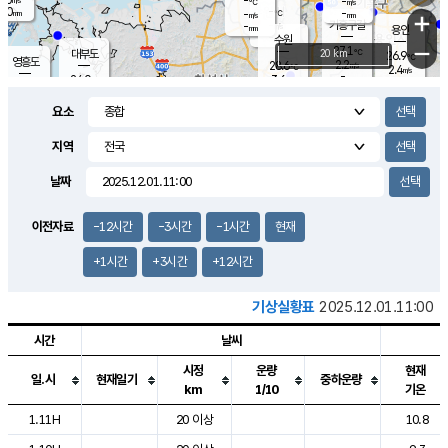
-
-
m/s
℃
2.0
-
-
mm
-
℃
mm
+
m/s
기흥구갈
-
-
m/s
mm
용인
-
수원
mm
−
27.1
℃
대부도
20 km
26.9
℃
영흥도
2.2
28.6
m/s
℃
2.4
m/s
-
mm
3.6
24.0
m/s
-
℃
mm
26.9
℃
-
오산
0.1
mm
m/s
4.1
m/s
14.5
mm
요소
11.5
mm
향남
26.8
℃
1.8
m/s
-
-
지역
℃
운평
mm
송탄
-
℃
m/s
-
s
mm
25.8
보
℃
날짜
26.7
m
℃
2.4
m/s
산
0.7
m/s
27.0
23.
mm
-
mm
0.4
℃
이전자료
-12시간
-3시간
-1시간
현재
1.0
/s
+1시간
+3시간
+12시간
기상실황표
2025.12.01.11:00
시간
날씨
시정
운량
현재
일.시
현재일기
중하운량
km
1/10
기온
도시별 기상실황표로 지점, 날씨, 기온, 강수, 바람, 기압등을 안내한 표입
1.11H
20 이상
10.8