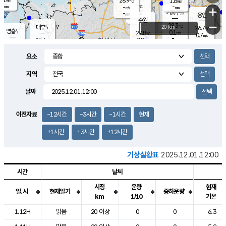
28.9
1.6
m/s
℃
-
-
-
mm
-
℃
mm
+
m/s
기흥구갈
-
-
m/s
mm
용인
-
수원
mm
−
28.3
℃
대부도
20 km
26.7
℃
영흥도
0.1
27.8
m/s
℃
0.7
m/s
-
mm
0.8
25.6
m/s
-
℃
mm
27.7
℃
-
오산
0.0
mm
m/s
1.2
m/s
-
mm
요소
-
mm
향남
25.4
℃
0.2
m/s
28.2
-
지역
℃
운평
mm
송탄
0.1
℃
m/s
-
s
mm
26.3
보
℃
날짜
28.7
℃
0.7
m/s
산
1.0
m/s
-
23.
mm
-
mm
0.2
℃
이전자료
-12시간
-3시간
-1시간
현재
-
m
/s
+1시간
+3시간
+12시간
기상실황표
2025.12.01.12:00
시간
날씨
시정
운량
현재
일.시
현재일기
중하운량
km
1/10
기온
도시별 기상실황표로 지점, 날씨, 기온, 강수, 바람, 기압등을 안내한 표입
1.12H
맑음
20 이상
0
0
6.3