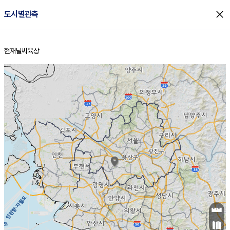
close
도시별관측
현재날씨
육상
홈