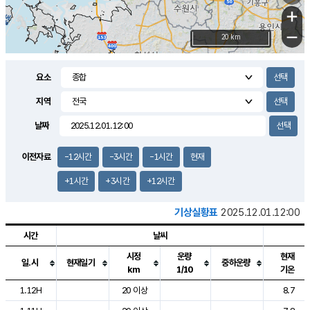
+
−
20 km
요소
지역
날짜
이전자료
-12시간
-3시간
-1시간
현재
+1시간
+3시간
+12시간
기상실황표
2025.12.01.12:00
시간
날씨
시정
운량
현재
일.시
현재일기
중하운량
km
1/10
기온
도시별 기상실황표로 지점, 날씨, 기온, 강수, 바람, 기압등을 안내한 표입
1.12H
20 이상
8.7